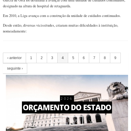
Garcia de Orta foi desafiada a avançar com uma unidade de cuidados continuados,
designado na altura de hospital de retaguarda.
Em 2010, a Liga avança com a construção da unidade de cuidados continuados.
Desde então, diversas vicissitudes, criaram muitas dificuldades à instituição,
nomeadamente:
‹ anterior
1
2
3
4
5
6
7
8
9
seguinte ›
2026
ORÇAMENTO DO ESTADO
SABE MAIS