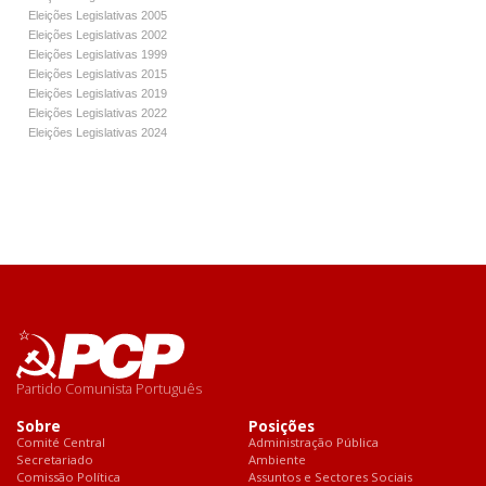
Eleições Legislativas 2005
Eleições Legislativas 2002
Eleições Legislativas 1999
Eleições Legislativas 2015
Eleições Legislativas 2019
Eleições Legislativas 2022
Eleições Legislativas 2024
Partido Comunista Português
Sobre
Posições
Comité Central
Administração Pública
Secretariado
Ambiente
Comissão Política
Assuntos e Sectores Sociais