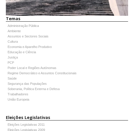
Temas
Administração Pública
Ambiente
Assuntos e Sectores Sociais
Cultura
Economia e Aparelho Produtivo
Educação e Ciência
Justiça
PCP
Poder Local e Regiões Autónomas
Regime Democrático e Assuntos Constitucionais
Saúde
Segurança das Populações
Soberania, Política Externa e Defesa
Trabalhadores
União Europeia
Eleições Legislativas
Eleições Legislativas 2011
Eleições Legislativas 2009