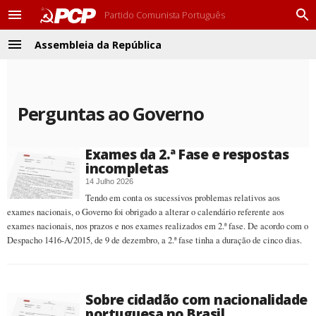
Partido Comunista Português
M
P
e
r
Assembleia da República
n
o
M
u
c
e
u
n
r
u
a
Perguntas ao Governo
r
Exames da 2.ª Fase e respostas
incompletas
14 Julho 2026
Tendo em conta os sucessivos problemas relativos aos
exames nacionais, o Governo foi obrigado a alterar o calendário referente aos
exames nacionais, nos prazos e nos exames realizados em 2.ª fase. De acordo com o
Despacho 1416-A/2015, de 9 de dezembro, a 2.ª fase tinha a duração de cinco dias.
Sobre cidadão com nacionalidade
portuguesa no Brasil