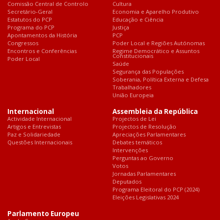
Comissão Central de Controlo
Cultura
Secretário-Geral
Economia e Aparelho Produtivo
Estatutos do PCP
Educação e Ciência
Programa do PCP
Justiça
Apontamentos da História
PCP
Congressos
Poder Local e Regiões Autónomas
Encontros e Conferências
Regime Democrático e Assuntos
Constitucionais
Poder Local
Saúde
Segurança das Populações
Soberania, Política Externa e Defesa
Trabalhadores
União Europeia
Internacional
Assembleia da República
Actividade Internacional
Projectos de Lei
Artigos e Entrevistas
Projectos de Resolução
Paz e Solidariedade
Apreciações Parlamentares
Questões Internacionais
Debates temáticos
Intervenções
Perguntas ao Governo
Votos
Jornadas Parlamentares
Deputados
Programa Eleitoral do PCP (2024)
Eleições Legislativas 2024
Parlamento Europeu