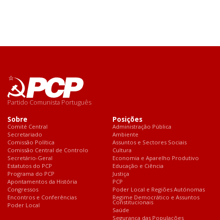
Partido Comunista Português
Sobre
Posições
Comité Central
Administração Pública
Secretariado
Ambiente
Comissão Política
Assuntos e Sectores Sociais
Comissão Central de Controlo
Cultura
Secretário-Geral
Economia e Aparelho Produtivo
Estatutos do PCP
Educação e Ciência
Programa do PCP
Justiça
Apontamentos da História
PCP
Congressos
Poder Local e Regiões Autónomas
Encontros e Conferências
Regime Democrático e Assuntos
Constitucionais
Poder Local
Saúde
Segurança das Populações