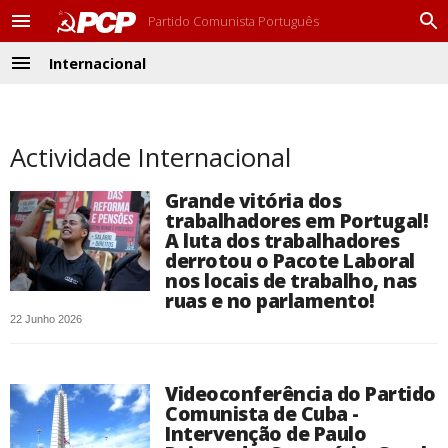
Partido Comunista Português
M
P
e
r
Internacional
n
o
M
u
c
e
u
n
r
u
a
Actividade Internacional
r
Grande vitória dos
trabalhadores em Portugal!
A luta dos trabalhadores
derrotou o Pacote Laboral
nos locais de trabalho, nas
ruas e no parlamento!
22 Junho 2026
Videoconferência do Partido
Comunista de Cuba -
Intervenção de Paulo