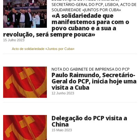
SECRETÁRIO-GERAL DO PCP, LISBOA, ACTO DE
SOLIDARIEDADE «JUNTOS POR CUBA»
«A solidariedade que
manifestemos para com o
povo cubano e a sua a
revolução, será sempre pouca»
15 Julho 2023
Acto de solidariedade «Juntos por Cuba»
NOTA DO GABINETE DE IMPRENSA DO PCP
Paulo Raimundo, Secretário-
Geral do PCP, inicia hoje uma
visita a Cuba
12 Junho 2023
Delegação do PCP visita a
China
15 Maio 2023