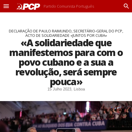
Partido Comunista Português
M
P
e
r
n
o
u
c
DECLARAÇÃO DE PAULO RAIMUNDO, SECRETÁRIO-GERAL DO PCP,
u
ACTO DE SOLIDARIEDADE «JUNTOS POR CUBA»
r
«A solidariedade que
a
r
manifestemos para com o
povo cubano e a sua a
revolução, será sempre
pouca»
15 Julho 2023, Lisboa