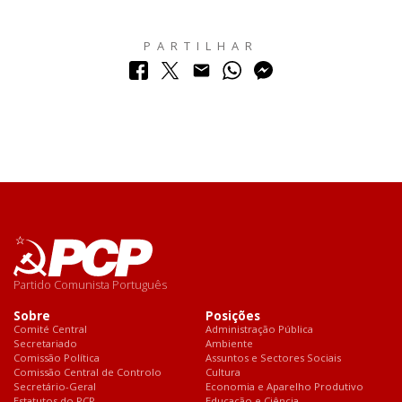
PARTILHAR
Partido Comunista Português
Sobre
Posições
Comité Central
Administração Pública
Secretariado
Ambiente
Comissão Política
Assuntos e Sectores Sociais
Comissão Central de Controlo
Cultura
Secretário-Geral
Economia e Aparelho Produtivo
Estatutos do PCP
Educação e Ciência