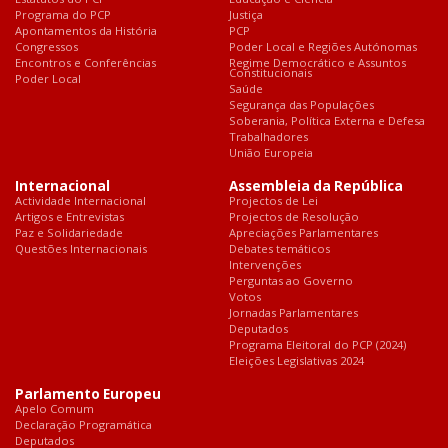
Programa do PCP
Justiça
Apontamentos da História
PCP
Congressos
Poder Local e Regiões Autónomas
Encontros e Conferências
Regime Democrático e Assuntos
Constitucionais
Poder Local
Saúde
Segurança das Populações
Soberania, Política Externa e Defesa
Trabalhadores
União Europeia
Internacional
Assembleia da República
Actividade Internacional
Projectos de Lei
Artigos e Entrevistas
Projectos de Resolução
Paz e Solidariedade
Apreciações Parlamentares
Questões Internacionais
Debates temáticos
Intervenções
Perguntas ao Governo
Votos
Jornadas Parlamentares
Deputados
Programa Eleitoral do PCP (2024)
Eleições Legislativas 2024
Parlamento Europeu
Apelo Comum
Declaração Programática
Deputados