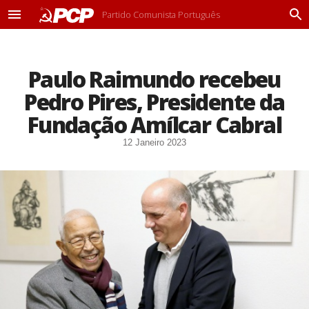
Partido Comunista Português
M
P
e
r
n
o
u
c
Paulo Raimundo recebeu
u
r
Pedro Pires, Presidente da
a
r
Fundação Amílcar Cabral
12 Janeiro 2023