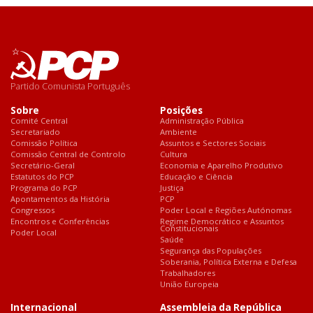
Partido Comunista Português
Sobre
Posições
Comité Central
Administração Pública
Secretariado
Ambiente
Comissão Política
Assuntos e Sectores Sociais
Comissão Central de Controlo
Cultura
Secretário-Geral
Economia e Aparelho Produtivo
Estatutos do PCP
Educação e Ciência
Programa do PCP
Justiça
Apontamentos da História
PCP
Congressos
Poder Local e Regiões Autónomas
Encontros e Conferências
Regime Democrático e Assuntos
Constitucionais
Poder Local
Saúde
Segurança das Populações
Soberania, Política Externa e Defesa
Trabalhadores
União Europeia
Internacional
Assembleia da República