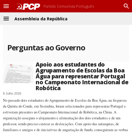
Partido Comunista Português
M
P
e
r
Assembleia da República
n
o
M
u
c
e
u
n
r
u
a
Perguntas ao Governo
r
Apoio aos estudantes do
Agrupamento de Escolas da Boa
Água para representar Portugal
no Campeonato Internacional de
Robótica
8 Julho 2026
No passado dois estudantes do Agrupamento de Escolas da Boa Água, na freguesia
da Quinta do Conde, em Sesimbra, foram selecionados para representar Portugal e
estiveram presentes no Campeonato Internacional de Robótica, na China. A
organização assegura o alojamento e alimentação dos dois estudantes e de um
professor, sendo preciso custear as deslocações. Com apoio das autarquias, de
familiares e amigos e de iniciativas de angariação de fundo, conseguiram as verbas