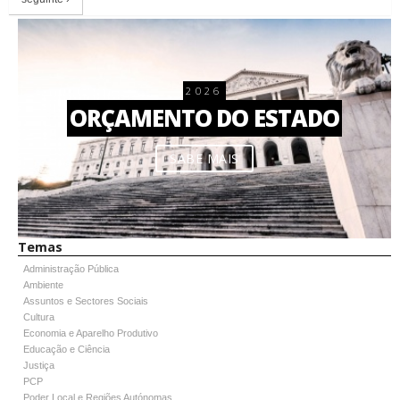
2026
ORÇAMENTO DO ESTADO
SABE MAIS
Temas
Administração Pública
Ambiente
Assuntos e Sectores Sociais
Cultura
Economia e Aparelho Produtivo
Educação e Ciência
Justiça
PCP
Poder Local e Regiões Autónomas