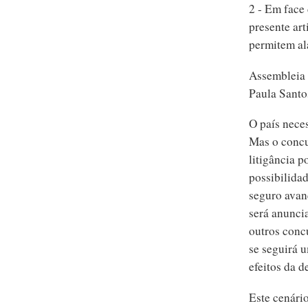
2 - Em face 
presente art
permitem al
Assembleia 
Paula Santos
O país neces
Mas o concu
litigância 
possibilidad
seguro avan
será anuncia
outros conc
se seguirá u
efeitos da d
Este cenário