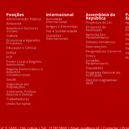
Posições
Internacional
Assembleia da
P
República
E
Administração Pública
Actividade
Internacional
Projectos de Lei
A
Ambiente
Artigos e Entrevistas
Projectos de
D
Assuntos e Sectores
Resolução
P
Sociais
Paz e Solidariedade
Apreciações
D
Cultura
Questões
Parlamentares
Internacionais
De
Economia e Aparelho
Debates temáticos
Produtivo
In
Intervenções
Educação e Ciência
Pe
Perguntas ao Governo
Justiça
S
Votos
PCP
No
Jornadas
Poder Local e Regiões
Parlamentares
Autónomas
Deputados
Regime Democrático e
Assuntos
Programa Eleitoral do
Constitucionais
PCP (2024)
Saúde
Eleições Legislativas
2024
Segurança das
Populações
Soberania, Política
Externa e Defesa
Trabalhadores
União Europeia
nº 3, 1600 - 196, Lisboa | Tel.: 217813800 | Email:
pcp@pcp.pt
|
Contactar
|
Pro