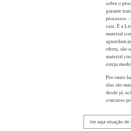
sobre o pro
garante tra
processos –
caia. É a L
material co
aguardam pe
oferta, são
material cir
esteja mode
Por outro la
elas são man
desde já, a
concurso p
Ver aqui situação d