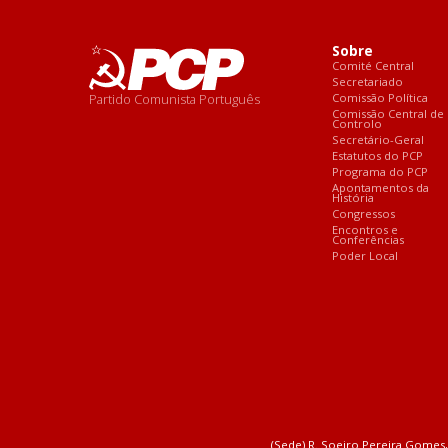
Sobre
Comité Central
Secretariado
Partido Comunista Português
Comissão Política
Comissão Central de
Controlo
Secretário-Geral
Estatutos do PCP
Programa do PCP
Apontamentos da
História
Congressos
Encontros e
Conferências
Poder Local
(Sede) R. Soeiro Pereira Gomes, 