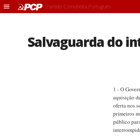
Partido Comunista Português
M
e
n
u
Salvaguarda do in
1 - O Gover
aquisição de
oferta nos s
primeiros m
público par
interrompido