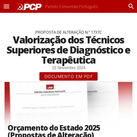
Partido Comunista Português
M
P
e
r
n
o
u
c
PROPOSTA DE ALTERAÇÃO N.º 1737C
u
Valorização dos Técnicos
r
a
Superiores de Diagnóstico e
r
Terapêutica
15 Novembro 2024
DOCUMENTO EM PDF
Orçamento do Estado 2025
(Propostas de Alteração)