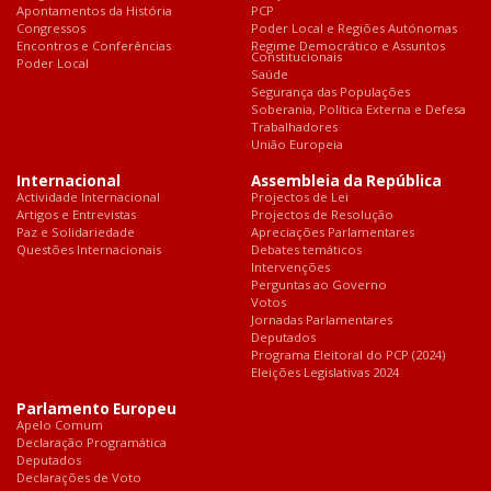
Apontamentos da História
PCP
Congressos
Poder Local e Regiões Autónomas
Encontros e Conferências
Regime Democrático e Assuntos
Constitucionais
Poder Local
Saúde
Segurança das Populações
Soberania, Política Externa e Defesa
Trabalhadores
União Europeia
Internacional
Assembleia da República
Actividade Internacional
Projectos de Lei
Artigos e Entrevistas
Projectos de Resolução
Paz e Solidariedade
Apreciações Parlamentares
Questões Internacionais
Debates temáticos
Intervenções
Perguntas ao Governo
Votos
Jornadas Parlamentares
Deputados
Programa Eleitoral do PCP (2024)
Eleições Legislativas 2024
Parlamento Europeu
Apelo Comum
Declaração Programática
Deputados
Declarações de Voto