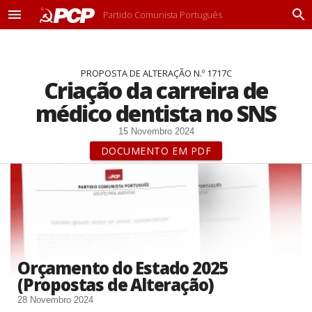
Partido Comunista Português
M
P
e
r
n
o
u
c
PROPOSTA DE ALTERAÇÃO N.º 1717C
u
Criação da carreira de
r
a
médico dentista no SNS
r
15 Novembro 2024
DOCUMENTO EM PDF
Orçamento do Estado 2025
(Propostas de Alteração)
28 Novembro 2024