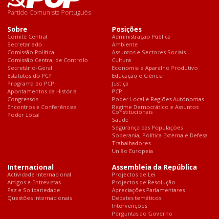
Partido Comunista Português
Sobre
Posições
Comité Central
Administração Pública
Secretariado
Ambiente
Comissão Política
Assuntos e Sectores Sociais
Comissão Central de Controlo
Cultura
Secretário-Geral
Economia e Aparelho Produtivo
Estatutos do PCP
Educação e Ciência
Programa do PCP
Justiça
Apontamentos da História
PCP
Congressos
Poder Local e Regiões Autónomas
Encontros e Conferências
Regime Democrático e Assuntos
Constitucionais
Poder Local
Saúde
Segurança das Populações
Soberania, Política Externa e Defesa
Trabalhadores
União Europeia
Internacional
Assembleia da República
Actividade Internacional
Projectos de Lei
Artigos e Entrevistas
Projectos de Resolução
Paz e Solidariedade
Apreciações Parlamentares
Questões Internacionais
Debates temáticos
Intervenções
Perguntas ao Governo