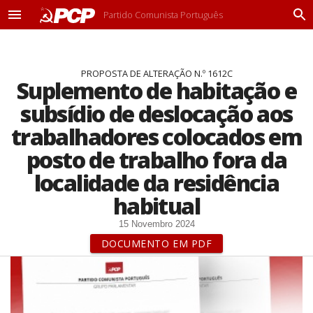
Partido Comunista Português
M
P
e
r
n
o
u
c
PROPOSTA DE ALTERAÇÃO N.º 1612C
u
Suplemento de habitação e
r
a
subsídio de deslocação aos
r
trabalhadores colocados em
posto de trabalho fora da
localidade da residência
habitual
15 Novembro 2024
DOCUMENTO EM PDF