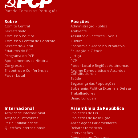
Partido Comunista Português
Sobre
Posições
Comité Central
Administração Pública
Secretariado
Ambiente
Comissão Política
Assuntos e Sectores Sociais
Comissão Central de Controlo
Cultura
Secretário-Geral
Economia e Aparelho Produtivo
Estatutos do PCP
Educação e Ciência
Programa do PCP
Justiça
Apontamentos da História
PCP
Congressos
Poder Local e Regiões Autónomas
Encontros e Conferências
Regime Democrático e Assuntos
Constitucionais
Poder Local
Saúde
Segurança das Populações
Soberania, Política Externa e Defesa
Trabalhadores
União Europeia
Internacional
Assembleia da República
Actividade Internacional
Projectos de Lei
Artigos e Entrevistas
Projectos de Resolução
Paz e Solidariedade
Apreciações Parlamentares
Questões Internacionais
Debates temáticos
Intervenções
Perguntas ao Governo