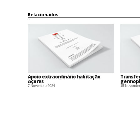
Relacionados
Apoio extraordinário habitação
Transfe
Açores
germop
7 Novembro 2024
15 Novembr