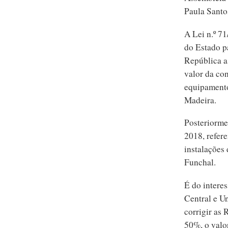
Paula Santos
A Lei n.º 7
do Estado p
República a
valor da con
equipamento
Madeira.
Posteriorme
2018, refer
instalações
Funchal.
É do intere
Central e Un
corrigir as
50%, o valo