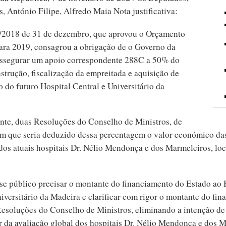
, António Filipe, Alfredo Maia Nota justificativa:
1/2018 de 31 de dezembro, que aprovou o Orçamento
ara 2019, consagrou a obrigação de o Governo da
ssegurar um apoio correspondente 288C a 50% do
strução, fiscalização da empreitada e aquisição de
 do futuro Hospital Central e Universitário da
nte, duas Resoluções do Conselho de Ministros, de
em que seria deduzido dessa percentagem o valor económico da
 dos atuais hospitais Dr. Nélio Mendonça e dos Marmeleiros, lo
sse público precisar o montante do financiamento do Estado ao 
iversitário da Madeira e clarificar com rigor o montante do fi
 Resoluções do Conselho de Ministros, eliminando a intenção de
r da avaliação global dos hospitais Dr. Nélio Mendonça e dos M