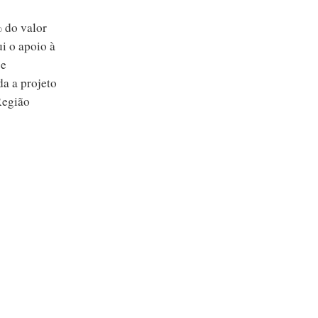
% do valor
i o apoio à
 e
da a projeto
Região