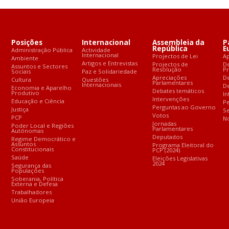
Posições
Internacional
Assembleia da
P
República
E
Administração Pública
Actividade
Internacional
Projectos de Lei
A
Ambiente
Artigos e Entrevistas
Projectos de
D
Assuntos e Sectores
Resolução
P
Sociais
Paz e Solidariedade
Apreciações
D
Cultura
Questões
Parlamentares
Internacionais
De
Economia e Aparelho
Debates temáticos
Produtivo
In
Intervenções
Educação e Ciência
Pe
Perguntas ao Governo
Justiça
S
Votos
PCP
No
Jornadas
Poder Local e Regiões
Parlamentares
Autónomas
Deputados
Regime Democrático e
Assuntos
Programa Eleitoral do
Constitucionais
PCP (2024)
Saúde
Eleições Legislativas
2024
Segurança das
Populações
Soberania, Política
Externa e Defesa
Trabalhadores
União Europeia