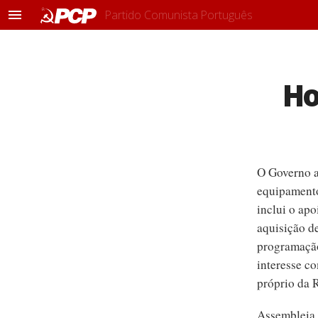
Partido Comunista Português
M
e
n
u
Ho
O Governo a
equipamento
inclui o apo
aquisição d
programação
interesse c
próprio da 
Assembleia 