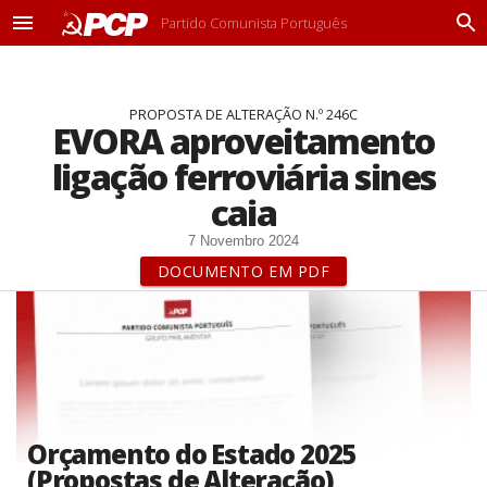
Partido Comunista Português
M
P
e
r
n
o
u
c
PROPOSTA DE ALTERAÇÃO N.º 246C
u
EVORA aproveitamento
r
a
ligação ferroviária sines
r
caia
7 Novembro 2024
DOCUMENTO EM PDF
Orçamento do Estado 2025
(Propostas de Alteração)