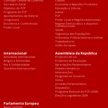
Comissão Central de Controlo
Cultura
Secretário-Geral
Economia e Aparelho Produtivo
Estatutos do PCP
Educação e Ciência
Programa do PCP
Justiça
Apontamentos da História
PCP
Congressos
Poder Local e Regiões Autónomas
Encontros e Conferências
Regime Democrático e Assuntos
Constitucionais
Poder Local
Saúde
Segurança das Populações
Soberania, Política Externa e Defesa
Trabalhadores
União Europeia
Internacional
Assembleia da República
Actividade Internacional
Projectos de Lei
Artigos e Entrevistas
Projectos de Resolução
Paz e Solidariedade
Apreciações Parlamentares
Questões Internacionais
Debates temáticos
Intervenções
Perguntas ao Governo
Votos
Jornadas Parlamentares
Deputados
Programa Eleitoral do PCP (2024)
Eleições Legislativas 2024
Parlamento Europeu
Apelo Comum