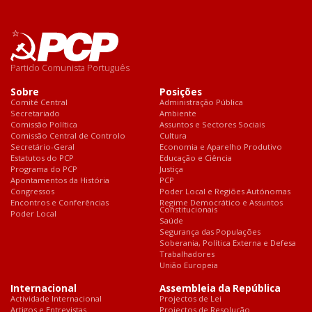
Partido Comunista Português
Sobre
Posições
Comité Central
Administração Pública
Secretariado
Ambiente
Comissão Política
Assuntos e Sectores Sociais
Comissão Central de Controlo
Cultura
Secretário-Geral
Economia e Aparelho Produtivo
Estatutos do PCP
Educação e Ciência
Programa do PCP
Justiça
Apontamentos da História
PCP
Congressos
Poder Local e Regiões Autónomas
Encontros e Conferências
Regime Democrático e Assuntos
Constitucionais
Poder Local
Saúde
Segurança das Populações
Soberania, Política Externa e Defesa
Trabalhadores
União Europeia
Internacional
Assembleia da República
Actividade Internacional
Projectos de Lei
Artigos e Entrevistas
Projectos de Resolução