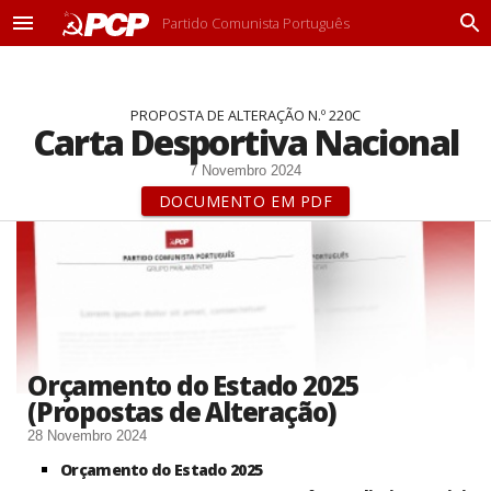
Partido Comunista Português
M
P
e
r
n
o
u
c
PROPOSTA DE ALTERAÇÃO N.º 220C
u
Carta Desportiva Nacional
r
a
7 Novembro 2024
r
DOCUMENTO EM PDF
Orçamento do Estado 2025
(Propostas de Alteração)
28 Novembro 2024
Orçamento do Estado 2025