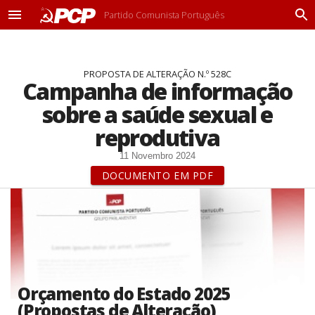
Partido Comunista Português
M
P
e
r
n
o
u
c
PROPOSTA DE ALTERAÇÃO N.º 528C
u
Campanha de informação
r
a
sobre a saúde sexual e
r
reprodutiva
11 Novembro 2024
DOCUMENTO EM PDF
Orçamento do Estado 2025
(Propostas de Alteração)