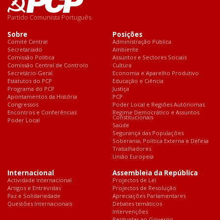
Partido Comunista Português
Sobre
Posições
Comité Central
Administração Pública
Secretariado
Ambiente
Comissão Política
Assuntos e Sectores Sociais
Comissão Central de Controlo
Cultura
Secretário-Geral
Economia e Aparelho Produtivo
Estatutos do PCP
Educação e Ciência
Programa do PCP
Justiça
Apontamentos da História
PCP
Congressos
Poder Local e Regiões Autónomas
Encontros e Conferências
Regime Democrático e Assuntos
Constitucionais
Poder Local
Saúde
Segurança das Populações
Soberania, Política Externa e Defesa
Trabalhadores
União Europeia
Internacional
Assembleia da República
Actividade Internacional
Projectos de Lei
Artigos e Entrevistas
Projectos de Resolução
Paz e Solidariedade
Apreciações Parlamentares
Questões Internacionais
Debates temáticos
Intervenções
Perguntas ao Governo