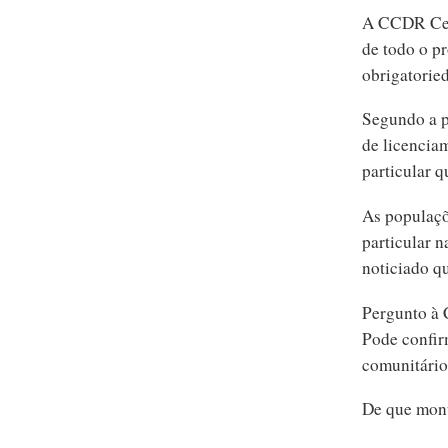
A CCDR Cent
de todo o p
obrigatorie
Segundo a p
de licencia
particular q
As populaçõ
particular n
noticiado qu
Pergunto à 
Pode confir
comunitári
De que mont