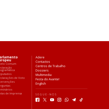
arlamento
Adere
uropeu
Contactos
pelo Comum
Centros de Trabalho
eclaração
rogramática
Dossiers
eputados
Multimedia
clarações de Voto
Festa do Avante!
tervenções
English
rguntas
eminários
tas de Imprensa
SEGUE-NOS
F
T
Y
I
W
T
T
a
w
o
n
h
e
i