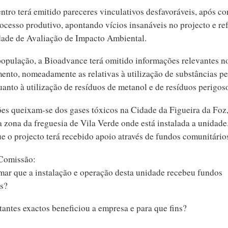
ro terá emitido pareceres vinculativos desfavoráveis, após c
rocesso produtivo, apontando vícios insanáveis no projecto e re
dade de Avaliação de Impacto Ambiental.
opulação, a Bioadvance terá omitido informações relevantes n
mento, nomeadamente as relativas à utilização de substâncias p
uanto à utilização de resíduos de metanol e de resíduos perigos
es queixam-se dos gases tóxicos na Cidade da Figueira da Foz
a zona da freguesia de Vila Verde onde está instalada a unidade
e o projecto terá recebido apoio através de fundos comunitário
Comissão:
mar que a instalação e operação desta unidade recebeu fundos
os?
antes exactos beneficiou a empresa e para que fins?