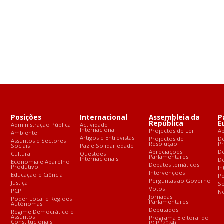
Posições
Internacional
Assembleia da
P
República
E
Administração Pública
Actividade
Internacional
Projectos de Lei
A
Ambiente
Artigos e Entrevistas
Projectos de
D
Assuntos e Sectores
Resolução
P
Sociais
Paz e Solidariedade
Apreciações
D
Cultura
Questões
Parlamentares
Internacionais
De
Economia e Aparelho
Debates temáticos
Produtivo
In
Intervenções
Educação e Ciência
Pe
Perguntas ao Governo
Justiça
S
Votos
PCP
No
Jornadas
Poder Local e Regiões
Parlamentares
Autónomas
Deputados
Regime Democrático e
Assuntos
Programa Eleitoral do
Constitucionais
PCP (2024)