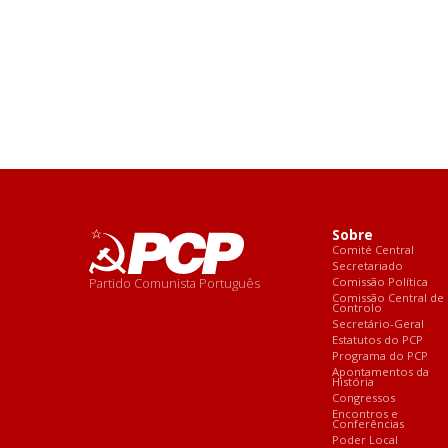
Sobre
Comité Central
Secretariado
Partido Comunista Português
Comissão Política
Comissão Central de
Controlo
Secretário-Geral
Estatutos do PCP
Programa do PCP
Apontamentos da
História
Congressos
Encontros e
Conferências
Poder Local