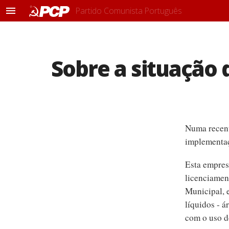
Partido Comunista Português
M
e
n
u
Sobre a situação 
Numa recente
implementaç
Esta empres
licenciamen
Municipal, 
líquidos - 
com o uso d