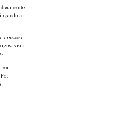
onhecimento
forçando a
o processo
erigosas em
os.
, em
.Foi
s.