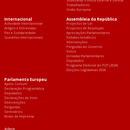
Soberania, Política Externa e Defesa
Trabalhadores
União Europeia
Internacional
Assembleia da República
Actividade Internacional
Projectos de Lei
Artigos e Entrevistas
Projectos de Resolução
Paz e Solidariedade
Apreciações Parlamentares
Questões Internacionais
Debates temáticos
Intervenções
Perguntas ao Governo
Votos
Jornadas Parlamentares
Deputados
Programa Eleitoral do PCP (2024)
Eleições Legislativas 2024
Parlamento Europeu
Apelo Comum
Declaração Programática
Deputados
Declarações de Voto
Intervenções
Perguntas
Seminários
Notas de Imprensa
Adere