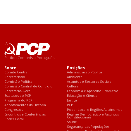
Partido Comunista Português
Sobre
Posições
Comité Central
Administração Pública
Secretariado
Ambiente
Comissão Política
Assuntos e Sectores Sociais
Comissão Central de Controlo
Cultura
Secretário-Geral
Economia e Aparelho Produtivo
Estatutos do PCP
Educação e Ciência
Programa do PCP
Justiça
Apontamentos da História
PCP
Congressos
Poder Local e Regiões Autónomas
Encontros e Conferências
Regime Democrático e Assuntos
Constitucionais
Poder Local
Saúde
Segurança das Populações