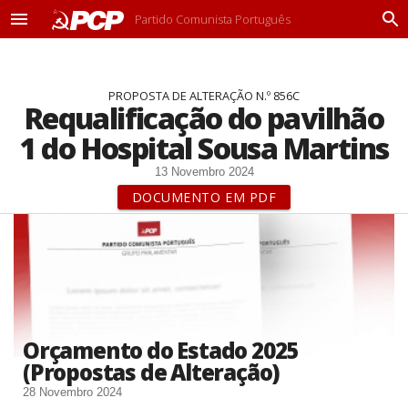
Partido Comunista Português
M
P
e
r
n
o
u
c
PROPOSTA DE ALTERAÇÃO N.º 856C
u
Requalificação do pavilhão
r
a
1 do Hospital Sousa Martins
r
13 Novembro 2024
DOCUMENTO EM PDF
Orçamento do Estado 2025
(Propostas de Alteração)
28 Novembro 2024