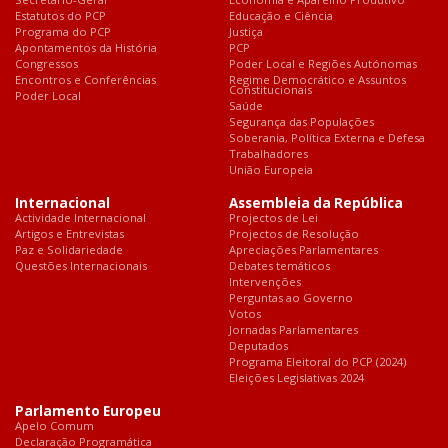
Estatutos do PCP
Educação e Ciência
Programa do PCP
Justiça
Apontamentos da História
PCP
Congressos
Poder Local e Regiões Autónomas
Encontros e Conferências
Regime Democrático e Assuntos
Constitucionais
Poder Local
Saúde
Segurança das Populações
Soberania, Política Externa e Defesa
Trabalhadores
União Europeia
Internacional
Assembleia da República
Actividade Internacional
Projectos de Lei
Artigos e Entrevistas
Projectos de Resolução
Paz e Solidariedade
Apreciações Parlamentares
Questões Internacionais
Debates temáticos
Intervenções
Perguntas ao Governo
Votos
Jornadas Parlamentares
Deputados
Programa Eleitoral do PCP (2024)
Eleições Legislativas 2024
Parlamento Europeu
Apelo Comum
Declaração Programática