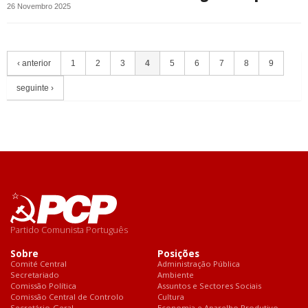
26 Novembro 2025
‹ anterior
1
2
3
4
5
6
7
8
9
seguinte ›
Partido Comunista Português
Sobre
Posições
Comité Central
Administração Pública
Secretariado
Ambiente
Comissão Política
Assuntos e Sectores Sociais
Comissão Central de Controlo
Cultura
Secretário-Geral
Economia e Aparelho Produtivo