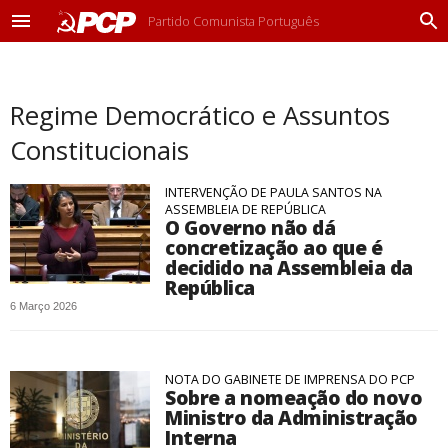
Partido Comunista Português
M
P
e
r
n
o
u
c
Regime Democrático e Assuntos
u
r
Constitucionais
a
r
INTERVENÇÃO DE PAULA SANTOS NA
ASSEMBLEIA DE REPÚBLICA
O Governo não dá
concretização ao que é
decidido na Assembleia da
República
6 Março 2026
NOTA DO GABINETE DE IMPRENSA DO PCP
Sobre a nomeação do novo
Ministro da Administração
Interna