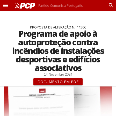
Partido Comunista Português
M
P
e
r
n
o
u
c
PROPOSTA DE ALTERAÇÃO N.º 1150C
u
Programa de apoio à
r
a
autoproteção contra
r
incêndios de instalações
desportivas e edifícios
associativos
14 Novembro 2024
DOCUMENTO EM PDF