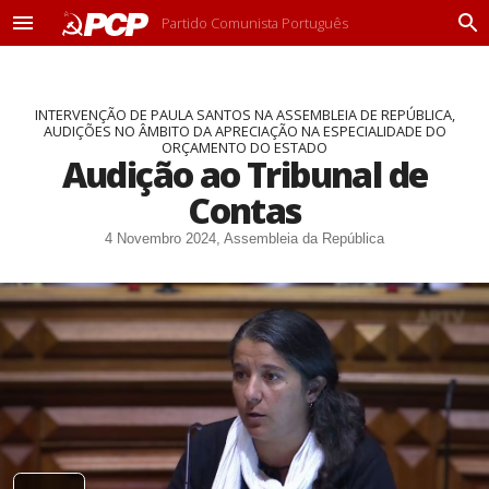
Partido Comunista Português
M
P
e
r
n
o
u
c
INTERVENÇÃO DE PAULA SANTOS NA ASSEMBLEIA DE REPÚBLICA,
u
AUDIÇÕES NO ÂMBITO DA APRECIAÇÃO NA ESPECIALIDADE DO
r
ORÇAMENTO DO ESTADO
a
Audição ao Tribunal de
r
Contas
4 Novembro 2024, Assembleia da República