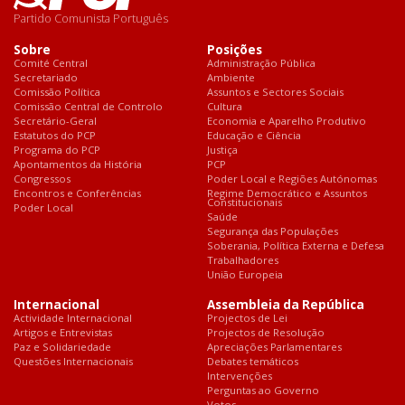
Partido Comunista Português
Sobre
Posições
Comité Central
Administração Pública
Secretariado
Ambiente
Comissão Política
Assuntos e Sectores Sociais
Comissão Central de Controlo
Cultura
Secretário-Geral
Economia e Aparelho Produtivo
Estatutos do PCP
Educação e Ciência
Programa do PCP
Justiça
Apontamentos da História
PCP
Congressos
Poder Local e Regiões Autónomas
Encontros e Conferências
Regime Democrático e Assuntos
Constitucionais
Poder Local
Saúde
Segurança das Populações
Soberania, Política Externa e Defesa
Trabalhadores
União Europeia
Internacional
Assembleia da República
Actividade Internacional
Projectos de Lei
Artigos e Entrevistas
Projectos de Resolução
Paz e Solidariedade
Apreciações Parlamentares
Questões Internacionais
Debates temáticos
Intervenções
Perguntas ao Governo
Votos