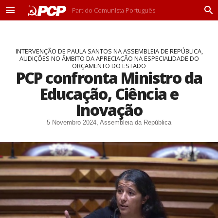
Partido Comunista Português
M
P
e
r
n
o
u
c
INTERVENÇÃO DE PAULA SANTOS NA ASSEMBLEIA DE REPÚBLICA,
u
AUDIÇÕES NO ÂMBITO DA APRECIAÇÃO NA ESPECIALIDADE DO
r
ORÇAMENTO DO ESTADO
a
PCP confronta Ministro da
r
Educação, Ciência e
Inovação​
5 Novembro 2024, Assembleia da República