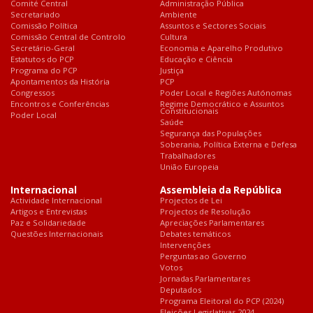
Comité Central
Administração Pública
Secretariado
Ambiente
Comissão Política
Assuntos e Sectores Sociais
Comissão Central de Controlo
Cultura
Secretário-Geral
Economia e Aparelho Produtivo
Estatutos do PCP
Educação e Ciência
Programa do PCP
Justiça
Apontamentos da História
PCP
Congressos
Poder Local e Regiões Autónomas
Encontros e Conferências
Regime Democrático e Assuntos
Constitucionais
Poder Local
Saúde
Segurança das Populações
Soberania, Política Externa e Defesa
Trabalhadores
União Europeia
Internacional
Assembleia da República
Actividade Internacional
Projectos de Lei
Artigos e Entrevistas
Projectos de Resolução
Paz e Solidariedade
Apreciações Parlamentares
Questões Internacionais
Debates temáticos
Intervenções
Perguntas ao Governo
Votos
Jornadas Parlamentares
Deputados
Programa Eleitoral do PCP (2024)
Eleições Legislativas 2024