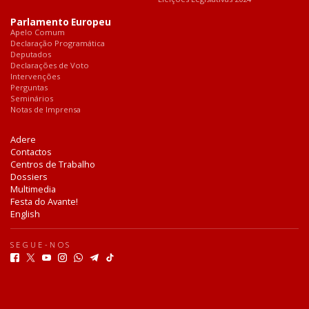
Parlamento Europeu
Apelo Comum
Declaração Programática
Deputados
Declarações de Voto
Intervenções
Perguntas
Seminários
Notas de Imprensa
Adere
Contactos
Centros de Trabalho
Dossiers
Multimedia
Festa do Avante!
English
SEGUE-NOS
F
T
Y
I
W
T
T
a
w
o
n
h
e
i
c
i
u
s
a
l
k
e
t
t
t
t
e
T
b
t
u
a
s
g
o