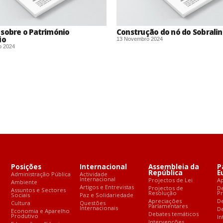
sobre o Património
Construção do nó do Sobrali
io
13 Novembro 2024
o 2024
Posições
Internacional
Assembleia da
P
República
E
Administração Pública
Actividade
Internacional
Projectos de Lei
A
Ambiente
Artigos e Entrevistas
Projectos de
D
Assuntos e Sectores
Resolução
P
Sociais
Paz e Solidariedade
Apreciações
D
Cultura
Questões
Parlamentares
Internacionais
De
Economia e Aparelho
Debates temáticos
Produtivo
In
Intervenções