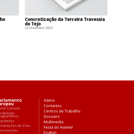
nho
Concretização da Terceira Travessia
do Tejo
12 Novembro 2024
arlamento
Adere
uropeu
Contactos
pelo Comum
Centros de Trabalho
eclaração
rogramática
Dossiers
eputados
Multimedia
clarações de Voto
Festa do Avante!
tervenções
English