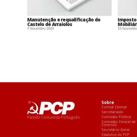
Manutenção e requalificação do
Imposto 
Castelo de Arraiolos
Mobiliár
7 Novembro 2024
15 Novembr
Sobre
Comité Central
Secretariado
Partido Comunista Português
Comissão Política
Comissão Central de
Controlo
Secretário-Geral
Estatutos do PCP