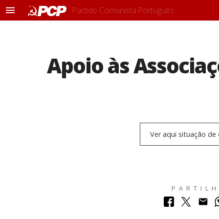
Partido Comunista Português
M
e
n
u
Apoio às Associaç
Ver aqui situação d
PARTIL