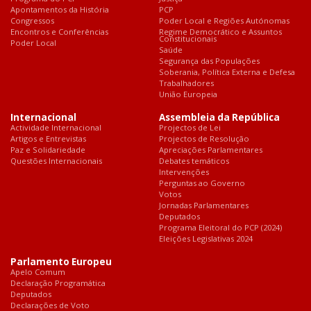
Apontamentos da História
PCP
Congressos
Poder Local e Regiões Autónomas
Encontros e Conferências
Regime Democrático e Assuntos
Constitucionais
Poder Local
Saúde
Segurança das Populações
Soberania, Política Externa e Defesa
Trabalhadores
União Europeia
Internacional
Assembleia da República
Actividade Internacional
Projectos de Lei
Artigos e Entrevistas
Projectos de Resolução
Paz e Solidariedade
Apreciações Parlamentares
Questões Internacionais
Debates temáticos
Intervenções
Perguntas ao Governo
Votos
Jornadas Parlamentares
Deputados
Programa Eleitoral do PCP (2024)
Eleições Legislativas 2024
Parlamento Europeu
Apelo Comum
Declaração Programática
Deputados
Declarações de Voto