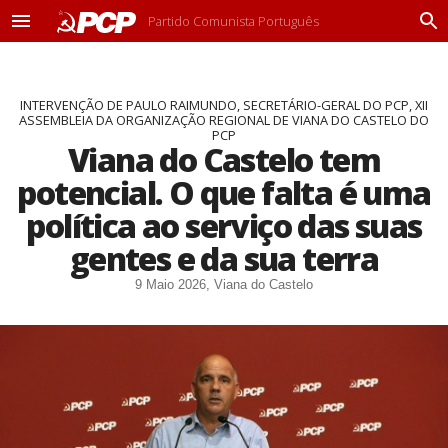
Partido Comunista Português
M
P
e
r
n
o
u
c
INTERVENÇÃO DE PAULO RAIMUNDO, SECRETÁRIO-GERAL DO PCP, XII
u
ASSEMBLEIA DA ORGANIZAÇÃO REGIONAL DE VIANA DO CASTELO DO
r
PCP
a
Viana do Castelo tem
r
potencial. O que falta é uma
política ao serviço das suas
gentes e da sua terra
9 Maio 2026, Viana do Castelo