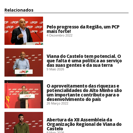
Relacionados
Pelo progresso da Região, um PCP
mais forte!
4 Dezembro 2022
Viana do Castelo tem potencial. O
que falta é uma política ao serviço
das suas gentes e da sua terra
9 Maio 2026
O aproveitamento das riquezas e
potencialidades do Alto Minho são
um importante contributo para o
desenvolvimento do país
26 Março 2022
Abertura da XII Assembleia da
Organização Regional de Viana do
Castelo
9 Maio 2026