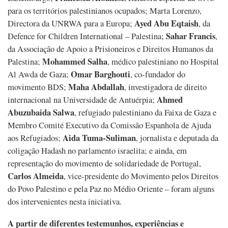
para os territórios palestinianos ocupados; Marta Lorenzo,
Ayed Abu Eqtaish
Directora da UNRWA para a Europa;
, da
Sahar Francis
Defence for Children International – Palestina;
,
da Associação de Apoio a Prisioneiros e Direitos Humanos da
Mohammed Salha
Palestina;
, médico palestiniano no Hospital
Omar Barghouti
Al Awda de Gaza;
, co-fundador do
Maha Abdallah
movimento BDS;
, investigadora de direito
Ahmed
internacional na Universidade de Antuérpia;
Abuzubaida Salwa
, refugiado palestiniano da Faixa de Gaza e
Membro Comité Executivo da Comissão Espanhola de Ajuda
Aida Tuma-Suliman
aos Refugiados;
, jornalista e deputada da
coligação Hadash no parlamento israelita; e ainda, em
representação do movimento de solidariedade de Portugal,
Carlos Almeida
, vice-presidente do Movimento pelos Direitos
do Povo Palestino e pela Paz no Médio Oriente – foram alguns
dos intervenientes nesta iniciativa.
A partir de diferentes testemunhos, experiências e