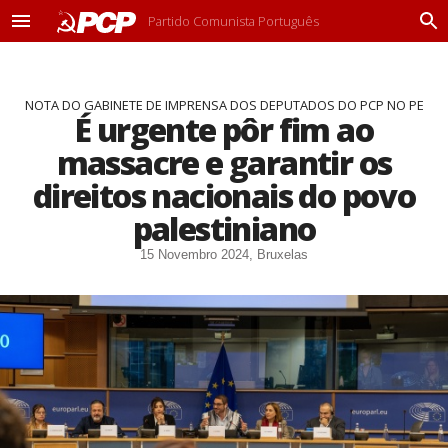
Partido Comunista Português
M
P
e
r
n
o
u
c
NOTA DO GABINETE DE IMPRENSA DOS DEPUTADOS DO PCP NO PE
u
É urgente pôr fim ao
r
a
massacre e garantir os
r
direitos nacionais do povo
palestiniano
15 Novembro 2024, Bruxelas