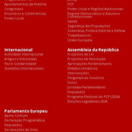
Apontamentos da História
PCP
Congressos
Poder Local e Regiões Autónomas
Encontros e Conferências
Regime Democrático e Assuntos
Constitucionais
Poder Local
Saúde
Segurança das Populações
Soberania, Política Externa e Defesa
Trabalhadores
União Europeia
Internacional
Assembleia da República
Actividade Internacional
Projectos de Lei
Artigos e Entrevistas
Projectos de Resolução
Paz e Solidariedade
Apreciações Parlamentares
Questões Internacionais
Debates temáticos
Intervenções
Perguntas ao Governo
Votos
Jornadas Parlamentares
Deputados
Programa Eleitoral do PCP (2024)
Eleições Legislativas 2024
Parlamento Europeu
Apelo Comum
Declaração Programática
Deputados
Declarações de Voto