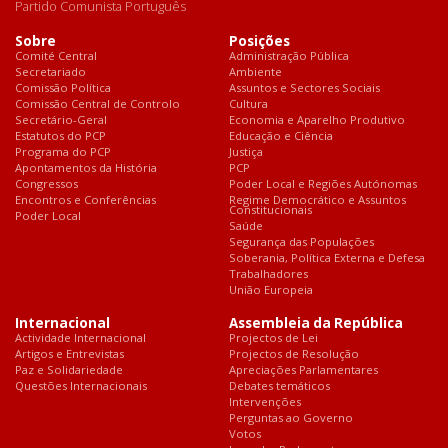
Partido Comunista Português
Sobre
Posições
Comité Central
Administração Pública
Secretariado
Ambiente
Comissão Política
Assuntos e Sectores Sociais
Comissão Central de Controlo
Cultura
Secretário-Geral
Economia e Aparelho Produtivo
Estatutos do PCP
Educação e Ciência
Programa do PCP
Justiça
Apontamentos da História
PCP
Congressos
Poder Local e Regiões Autónomas
Encontros e Conferências
Regime Democrático e Assuntos
Constitucionais
Poder Local
Saúde
Segurança das Populações
Soberania, Política Externa e Defesa
Trabalhadores
União Europeia
Internacional
Assembleia da República
Actividade Internacional
Projectos de Lei
Artigos e Entrevistas
Projectos de Resolução
Paz e Solidariedade
Apreciações Parlamentares
Questões Internacionais
Debates temáticos
Intervenções
Perguntas ao Governo
Votos