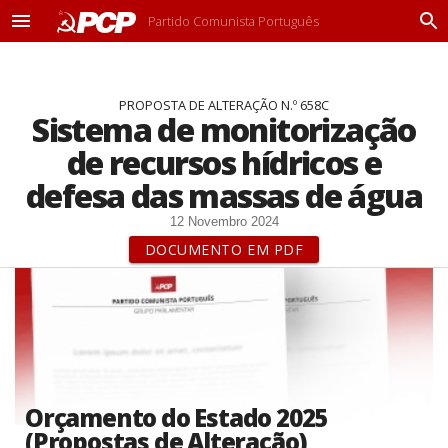
Partido Comunista Português
M
P
e
r
n
o
u
c
PROPOSTA DE ALTERAÇÃO N.º 658C
u
Sistema de monitorização
r
a
de recursos hídricos e
r
defesa das massas de água
12 Novembro 2024
DOCUMENTO EM PDF
Orçamento do Estado 2025
(Propostas de Alteração)