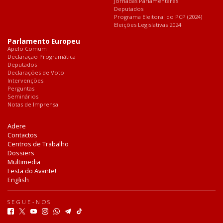
Jornadas Parlamentares
Deputados
Programa Eleitoral do PCP (2024)
Eleições Legislativas 2024
Parlamento Europeu
Apelo Comum
Declaração Programática
Deputados
Declarações de Voto
Intervenções
Perguntas
Seminários
Notas de Imprensa
Adere
Contactos
Centros de Trabalho
Dossiers
Multimedia
Festa do Avante!
English
SEGUE-NOS
F
T
Y
I
W
T
T