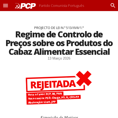
Partido Comunista Português
M
P
e
r
n
o
u
c
PROJECTO DE LEI N.º 513/XVII/1.ª
u
Regime de Controlo de
r
a
Preços sobre os Produtos do
r
Cabaz Alimentar Essencial
13 Março 2026
Voto a favor: PCP, BE, PAN
Voto contra: PSD, Chega, PS, IL, CDS-PP
Abstenção: Livre, JPP
Exposição de Motivos