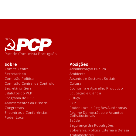
Partido Comunista Português
Sobre
Posições
Comité Central
Administração Pública
Secretariado
Ambiente
Comissão Política
Assuntos e Sectores Sociais
Comissão Central de Controlo
Cultura
Secretário-Geral
Economia e Aparelho Produtivo
Estatutos do PCP
Educação e Ciência
Programa do PCP
Justiça
Apontamentos da História
PCP
Congressos
Poder Local e Regiões Autónomas
Encontros e Conferências
Regime Democrático e Assuntos
Constitucionais
Poder Local
Saúde
Segurança das Populações
Soberania, Política Externa e Defesa
Trabalhadores