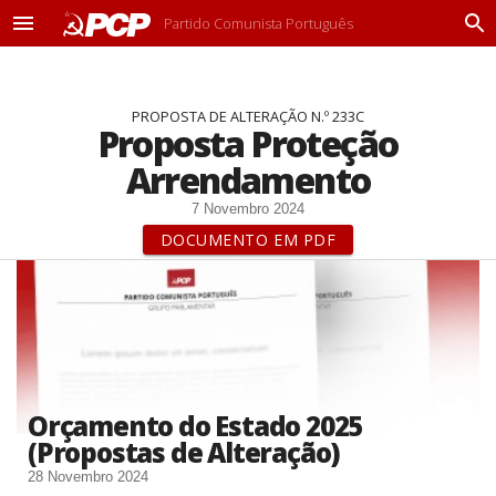
Partido Comunista Português
M
P
e
r
n
o
u
c
PROPOSTA DE ALTERAÇÃO N.º 233C
u
Proposta Proteção
r
a
Arrendamento
r
7 Novembro 2024
DOCUMENTO EM PDF
Orçamento do Estado 2025
(Propostas de Alteração)
28 Novembro 2024