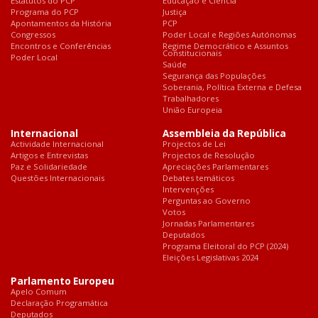
Estatutos do PCP
Educação e Ciência
Programa do PCP
Justiça
Apontamentos da História
PCP
Congressos
Poder Local e Regiões Autónomas
Encontros e Conferências
Regime Democrático e Assuntos
Constitucionais
Poder Local
Saúde
Segurança das Populações
Soberania, Política Externa e Defesa
Trabalhadores
União Europeia
Internacional
Assembleia da República
Actividade Internacional
Projectos de Lei
Artigos e Entrevistas
Projectos de Resolução
Paz e Solidariedade
Apreciações Parlamentares
Questões Internacionais
Debates temáticos
Intervenções
Perguntas ao Governo
Votos
Jornadas Parlamentares
Deputados
Programa Eleitoral do PCP (2024)
Eleições Legislativas 2024
Parlamento Europeu
Apelo Comum
Declaração Programática
Deputados