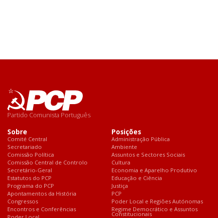
Partido Comunista Português
Sobre
Posições
Comité Central
Administração Pública
Secretariado
Ambiente
Comissão Política
Assuntos e Sectores Sociais
Comissão Central de Controlo
Cultura
Secretário-Geral
Economia e Aparelho Produtivo
Estatutos do PCP
Educação e Ciência
Programa do PCP
Justiça
Apontamentos da História
PCP
Congressos
Poder Local e Regiões Autónomas
Encontros e Conferências
Regime Democrático e Assuntos
Constitucionais
Poder Local