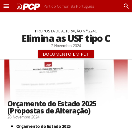
Partido Comunista Português
M
P
e
r
n
o
u
c
PROPOSTA DE ALTERAÇÃO N.º 224C
u
Elimina as USF tipo C
r
a
7 Novembro 2024
r
DOCUMENTO EM PDF
Orçamento do Estado 2025
(Propostas de Alteração)
28 Novembro 2024
Orçamento do Estado 2025