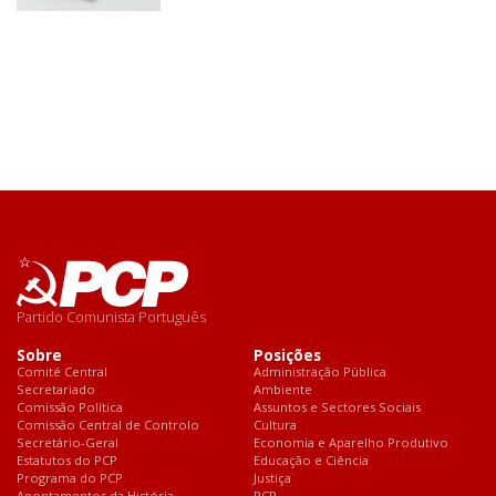
Partido Comunista Português
Sobre
Posições
Comité Central
Administração Pública
Secretariado
Ambiente
Comissão Política
Assuntos e Sectores Sociais
Comissão Central de Controlo
Cultura
Secretário-Geral
Economia e Aparelho Produtivo
Estatutos do PCP
Educação e Ciência
Programa do PCP
Justiça
Apontamentos da História
PCP