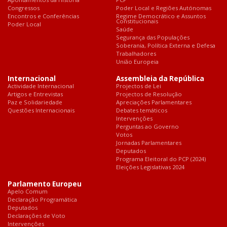
Congressos
Poder Local e Regiões Autónomas
Encontros e Conferências
Regime Democrático e Assuntos
Constitucionais
Poder Local
Saúde
Segurança das Populações
Soberania, Política Externa e Defesa
Trabalhadores
União Europeia
Internacional
Assembleia da República
Actividade Internacional
Projectos de Lei
Artigos e Entrevistas
Projectos de Resolução
Paz e Solidariedade
Apreciações Parlamentares
Questões Internacionais
Debates temáticos
Intervenções
Perguntas ao Governo
Votos
Jornadas Parlamentares
Deputados
Programa Eleitoral do PCP (2024)
Eleições Legislativas 2024
Parlamento Europeu
Apelo Comum
Declaração Programática
Deputados
Declarações de Voto
Intervenções