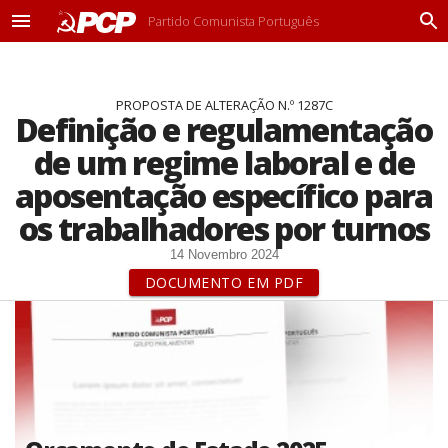
Partido Comunista Português
M
P
e
r
n
o
u
c
PROPOSTA DE ALTERAÇÃO N.º 1287C
u
Definição e regulamentação
r
a
de um regime laboral e de
r
aposentação específico para
os trabalhadores por turnos
14 Novembro 2024
DOCUMENTO EM PDF