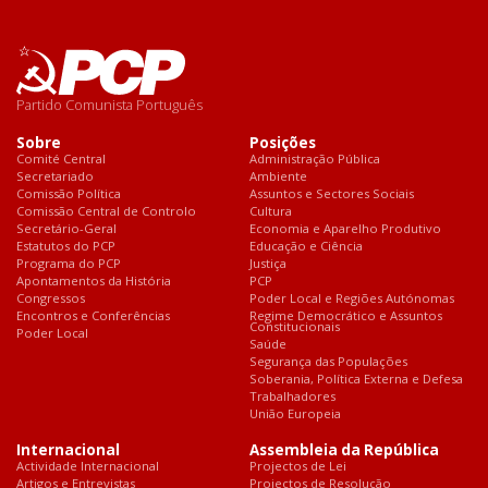
Partido Comunista Português
Sobre
Posições
Comité Central
Administração Pública
Secretariado
Ambiente
Comissão Política
Assuntos e Sectores Sociais
Comissão Central de Controlo
Cultura
Secretário-Geral
Economia e Aparelho Produtivo
Estatutos do PCP
Educação e Ciência
Programa do PCP
Justiça
Apontamentos da História
PCP
Congressos
Poder Local e Regiões Autónomas
Encontros e Conferências
Regime Democrático e Assuntos
Constitucionais
Poder Local
Saúde
Segurança das Populações
Soberania, Política Externa e Defesa
Trabalhadores
União Europeia
Internacional
Assembleia da República
Actividade Internacional
Projectos de Lei
Artigos e Entrevistas
Projectos de Resolução