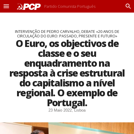
Partido Comunista Português
M
P
e
r
n
o
u
c
INTERVENÇÃO DE PEDRO CARVALHO, DEBATE «20 ANOS DE
u
CIRCULAÇÃO DO EURO: PASSADO, PRESENTE E FUTURO»
r
O Euro, os objectivos de
a
r
classe e o seu
enquadramento na
resposta à crise estrutural
do capitalismo a nível
regional. O exemplo de
Portugal.
23 Maio 2022, Lisboa