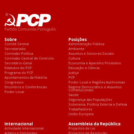
Partido Comunista Português
Sobre
Posições
Comité Central
Administração Pública
Secretariado
Ambiente
Comissão Política
Assuntos e Sectores Sociais
Comissão Central de Controlo
Cultura
Secretário-Geral
Economia e Aparelho Produtivo
Estatutos do PCP
Educação e Ciência
Programa do PCP
Justiça
Apontamentos da História
PCP
Congressos
Poder Local e Regiões Autónomas
Encontros e Conferências
Regime Democrático e Assuntos
Constitucionais
Poder Local
Saúde
Segurança das Populações
Soberania, Política Externa e Defesa
Trabalhadores
União Europeia
Internacional
Assembleia da República
Actividade Internacional
Projectos de Lei
Artigos e Entrevistas
Projectos de Resolução