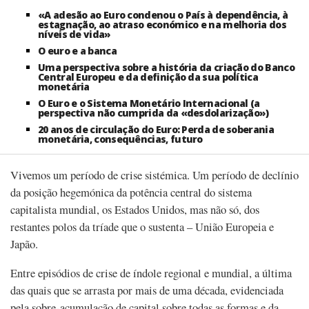
«A adesão ao Euro condenou o País à dependência, à
estagnação, ao atraso económico e na melhoria dos
níveis de vida»
O euro e a banca
Uma perspectiva sobre a história da criação do Banco
Central Europeu e da definição da sua política
monetária
O Euro e o Sistema Monetário Internacional (a
perspectiva não cumprida da «desdolarização»)
20 anos de circulação do Euro: Perda de soberania
monetária, consequências, futuro
Vivemos um período de crise sistémica. Um período de declínio
da posição hegemónica da potência central do sistema
capitalista mundial, os Estados Unidos, mas não só, dos
restantes polos da tríade que o sustenta – União Europeia e
Japão.
Entre episódios de crise de índole regional e mundial, a última
das quais que se arrasta por mais de uma década, evidenciada
pela sobre-acumulação de capital sobre todas as formas e da