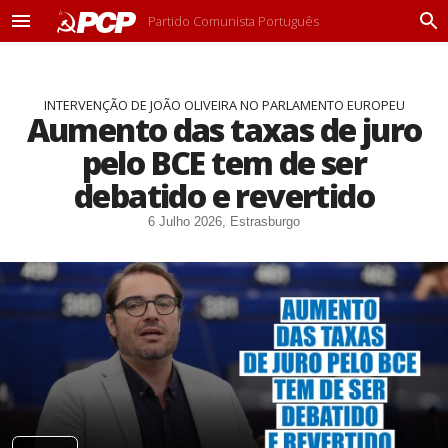
Partido Comunista Português
M
P
e
r
n
o
u
c
INTERVENÇÃO DE JOÃO OLIVEIRA NO PARLAMENTO EUROPEU
u
Aumento das taxas de juro
r
a
pelo BCE tem de ser
r
debatido e revertido
6 Julho 2026, Estrasburgo