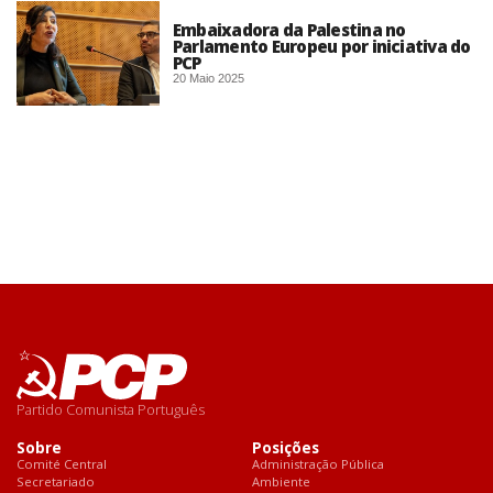
Embaixadora da Palestina no
Parlamento Europeu por iniciativa do
PCP
20 Maio 2025
Partido Comunista Português
Sobre
Posições
Comité Central
Administração Pública
Secretariado
Ambiente