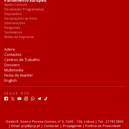
Parlamento Europeu
Apelo Comum
Declaração Programática
Deputados
Declarações de Voto
Intervenções
Perguntas
Seminários
Notas de Imprensa
Adere
Contactos
Centros de Trabalho
Dossiers
Multimedia
Festa do Avante!
English
SEGUE-NOS
F
T
Y
I
W
T
T
a
w
o
n
h
e
i
c
i
u
s
a
l
k
e
t
t
t
t
e
T
b
t
u
a
s
g
o
(Sede) R. Soeiro Pereira Gomes, nº 3, 1600 - 196, Lisboa | Tel.: 217813800
o
e
b
g
a
r
k
| Email:
pcp@pcp.pt
|
Contactar
|
Propaganda
|
Política de Privacidade
o
r
e
r
p
a