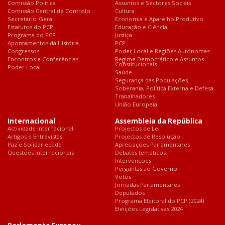
Comissão Política
Assuntos e Sectores Sociais
Comissão Central de Controlo
Cultura
Secretário-Geral
Economia e Aparelho Produtivo
Estatutos do PCP
Educação e Ciência
Programa do PCP
Justiça
Apontamentos da História
PCP
Congressos
Poder Local e Regiões Autónomas
Encontros e Conferências
Regime Democrático e Assuntos
Constitucionais
Poder Local
Saúde
Segurança das Populações
Soberania, Política Externa e Defesa
Trabalhadores
União Europeia
Internacional
Assembleia da República
Actividade Internacional
Projectos de Lei
Artigos e Entrevistas
Projectos de Resolução
Paz e Solidariedade
Apreciações Parlamentares
Questões Internacionais
Debates temáticos
Intervenções
Perguntas ao Governo
Votos
Jornadas Parlamentares
Deputados
Programa Eleitoral do PCP (2024)
Eleições Legislativas 2024