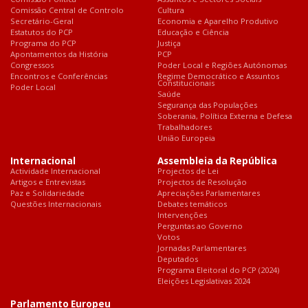
Comissão Central de Controlo
Cultura
Secretário-Geral
Economia e Aparelho Produtivo
Estatutos do PCP
Educação e Ciência
Programa do PCP
Justiça
Apontamentos da História
PCP
Congressos
Poder Local e Regiões Autónomas
Encontros e Conferências
Regime Democrático e Assuntos
Constitucionais
Poder Local
Saúde
Segurança das Populações
Soberania, Política Externa e Defesa
Trabalhadores
União Europeia
Internacional
Assembleia da República
Actividade Internacional
Projectos de Lei
Artigos e Entrevistas
Projectos de Resolução
Paz e Solidariedade
Apreciações Parlamentares
Questões Internacionais
Debates temáticos
Intervenções
Perguntas ao Governo
Votos
Jornadas Parlamentares
Deputados
Programa Eleitoral do PCP (2024)
Eleições Legislativas 2024
Parlamento Europeu