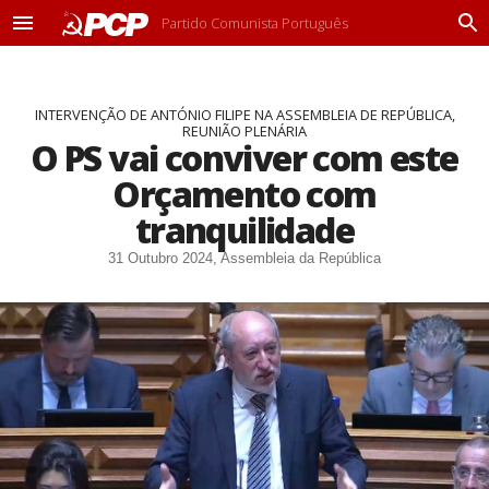
Partido Comunista Português
M
P
e
r
n
o
u
c
INTERVENÇÃO DE ANTÓNIO FILIPE NA ASSEMBLEIA DE REPÚBLICA,
u
REUNIÃO PLENÁRIA
r
O PS vai conviver com este
a
r
Orçamento com
tranquilidade
31 Outubro 2024, Assembleia da República