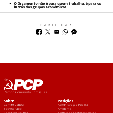
O Orçamento não é para quem trabalha, é para os
lucros dos grupos económicos
PARTILHAR
Partido Comunista Português
Sobre
Posições
Comité Central
Administração Pública
Secretariado
Ambiente
Comissão Política
Assuntos e Sectores Sociais