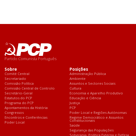
Partido Comunista Português
Sobre
Posições
Comité Central
Administração Pública
Secretariado
Ambiente
Comissão Política
Assuntos e Sectores Sociais
Comissão Central de Controlo
Cultura
Secretário-Geral
Economia e Aparelho Produtivo
Estatutos do PCP
Educação e Ciência
Programa do PCP
Justiça
Apontamentos da História
PCP
Congressos
Poder Local e Regiões Autónomas
Encontros e Conferências
Regime Democrático e Assuntos
Constitucionais
Poder Local
Saúde
Segurança das Populações
Soberania, Política Externa e Defesa