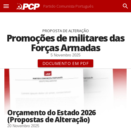
Partido Comunista Português
M
P
e
r
n
o
u
c
PROPOSTA DE ALTERAÇÃO
u
Promoções de militares das
r
a
Forças Armadas
r
5 Novembro 2025
DOCUMENTO EM PDF
Orçamento do Estado 2026
(Propostas de Alteração)
20 Novembro 2025