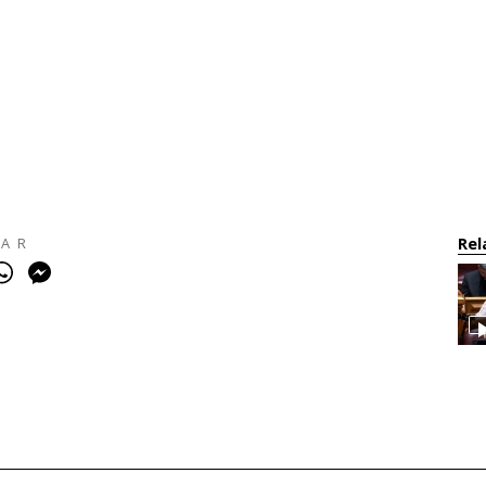
HAR
Rel