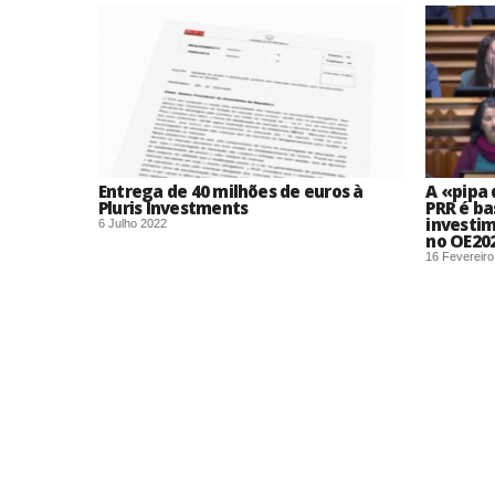
Entrega de 40 milhões de euros à
A «pipa
Pluris Investments
PRR é b
investi
6 Julho 2022
no OE20
16 Fevereir