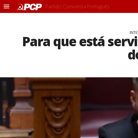
Partido Comunista Português
M
e
n
u
INT
Para que está serv
d