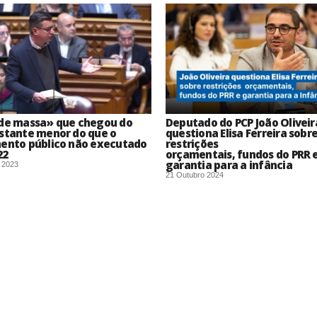
 de massa» que chegou do
Deputado do PCP João Oliveir
astante menor do que o
questiona Elisa Ferreira sobr
mento público não executado
restrições
22
orçamentais, fundos do PRR 
garantia para a infância
o 2023
21 Outubro 2024