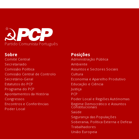
Partido Comunista Português
Sobre
Posições
Comité Central
Administração Pública
Secretariado
Ambiente
Comissão Política
Assuntos e Sectores Sociais
Comissão Central de Controlo
Cultura
Secretário-Geral
Economia e Aparelho Produtivo
Estatutos do PCP
Educação e Ciência
Programa do PCP
Justiça
Apontamentos da História
PCP
Congressos
Poder Local e Regiões Autónomas
Encontros e Conferências
Regime Democrático e Assuntos
Constitucionais
Poder Local
Saúde
Segurança das Populações
Soberania, Política Externa e Defesa
Trabalhadores
União Europeia