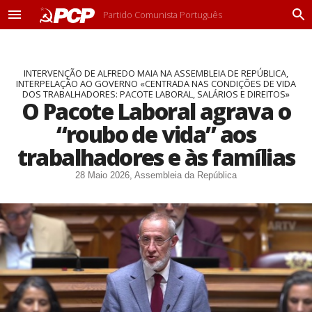
Partido Comunista Português
M
P
e
r
n
o
u
c
INTERVENÇÃO DE ALFREDO MAIA NA ASSEMBLEIA DE REPÚBLICA,
u
INTERPELAÇÃO AO GOVERNO «CENTRADA NAS CONDIÇÕES DE VIDA
r
DOS TRABALHADORES: PACOTE LABORAL, SALÁRIOS E DIREITOS»
a
O Pacote Laboral agrava o
r
“roubo de vida” aos
trabalhadores e às famílias
28 Maio 2026, Assembleia da República