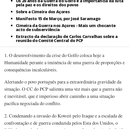
Os 20 anos da Guerra do Golfo e a importância da luta
pela paz e os direitos dos povos
Sobre a Cimeira dos Açores
Manifesto 15 de Março, por José Saramago
Cimeira da Guerra nos Açores - Mais um chocante
acto de subserviência
Extracto da declaração de Carlos Carvalhas sobre a
reunião do Comité Central do PCP
1. O desenvolvimento da crise do Golfo coloca hoje a
Humanidade perante a iminência de uma guerra de proporções e
consequências incalculáveis.
Alertando o povo português para a extraordinária gravidade da
situação. O CC do PCP salienta uma vez mais que a guerra não
é inevitável, que é imperioso abrir caminho a uma situação
pacífica negociada do conflito.
2. Condenando a invasão do Koweit pelo Iraque e a escalada de
confrontação e de guerra conduzida pelos Esta dos Unidos, o