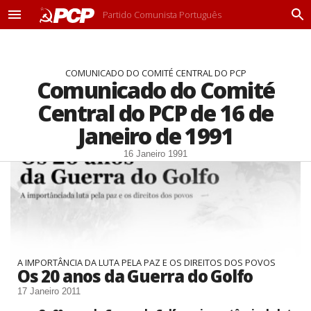
Partido Comunista Português
M
P
e
r
n
o
u
c
COMUNICADO DO COMITÉ CENTRAL DO PCP
u
Comunicado do Comité
r
a
Central do PCP de 16 de
r
Janeiro de 1991
16 Janeiro 1991
A IMPORTÂNCIA DA LUTA PELA PAZ E OS DIREITOS DOS POVOS
Os 20 anos da Guerra do Golfo
17 Janeiro 2011