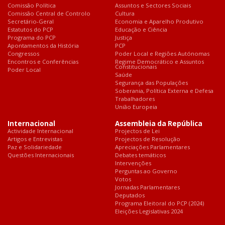
Comissão Política
Assuntos e Sectores Sociais
Comissão Central de Controlo
Cultura
Secretário-Geral
Economia e Aparelho Produtivo
Estatutos do PCP
Educação e Ciência
Programa do PCP
Justiça
Apontamentos da História
PCP
Congressos
Poder Local e Regiões Autónomas
Encontros e Conferências
Regime Democrático e Assuntos
Constitucionais
Poder Local
Saúde
Segurança das Populações
Soberania, Política Externa e Defesa
Trabalhadores
União Europeia
Internacional
Assembleia da República
Actividade Internacional
Projectos de Lei
Artigos e Entrevistas
Projectos de Resolução
Paz e Solidariedade
Apreciações Parlamentares
Questões Internacionais
Debates temáticos
Intervenções
Perguntas ao Governo
Votos
Jornadas Parlamentares
Deputados
Programa Eleitoral do PCP (2024)
Eleições Legislativas 2024