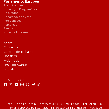
Parlamento Europeu
Apelo Comum
Declaração Programática
Deputados
Declarações de Voto
Intervenções
Perguntas
Seminários
Notas de Imprensa
Adere
Contactos
Centros de Trabalho
Dossiers
Multimedia
Festa do Avante!
English
SEGUE-NOS
F
T
Y
I
W
T
T
a
w
o
n
h
e
i
c
i
u
s
a
l
k
e
t
t
t
t
e
T
b
t
u
a
s
g
o
(Sede) R. Soeiro Pereira Gomes, nº 3, 1600 - 196, Lisboa | Tel.: 217813800
o
e
b
g
a
r
k
| Email:
pcp@pcp.pt
|
Contactar
|
Propaganda
|
Política de Privacidade