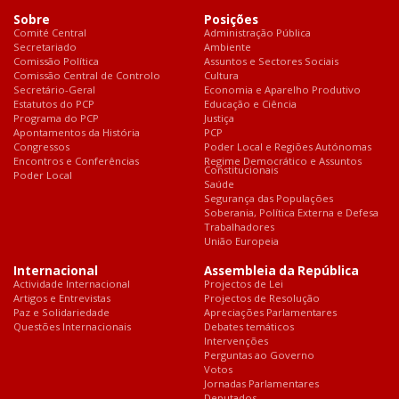
Sobre
Posições
Comité Central
Administração Pública
Secretariado
Ambiente
Comissão Política
Assuntos e Sectores Sociais
Comissão Central de Controlo
Cultura
Secretário-Geral
Economia e Aparelho Produtivo
Estatutos do PCP
Educação e Ciência
Programa do PCP
Justiça
Apontamentos da História
PCP
Congressos
Poder Local e Regiões Autónomas
Encontros e Conferências
Regime Democrático e Assuntos
Constitucionais
Poder Local
Saúde
Segurança das Populações
Soberania, Política Externa e Defesa
Trabalhadores
União Europeia
Internacional
Assembleia da República
Actividade Internacional
Projectos de Lei
Artigos e Entrevistas
Projectos de Resolução
Paz e Solidariedade
Apreciações Parlamentares
Questões Internacionais
Debates temáticos
Intervenções
Perguntas ao Governo
Votos
Jornadas Parlamentares
Deputados