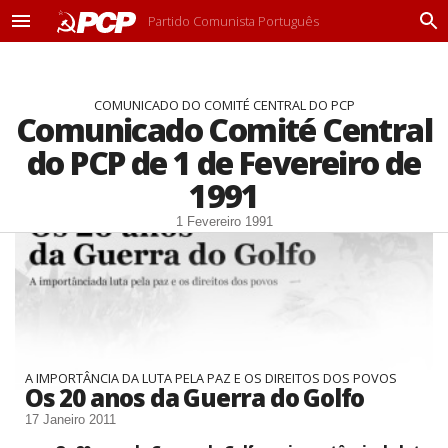
Partido Comunista Português
M
P
e
r
n
o
u
c
COMUNICADO DO COMITÉ CENTRAL DO PCP
u
Comunicado Comité Central
r
a
do PCP de 1 de Fevereiro de
r
1991
1 Fevereiro 1991
A IMPORTÂNCIA DA LUTA PELA PAZ E OS DIREITOS DOS POVOS
Os 20 anos da Guerra do Golfo
17 Janeiro 2011