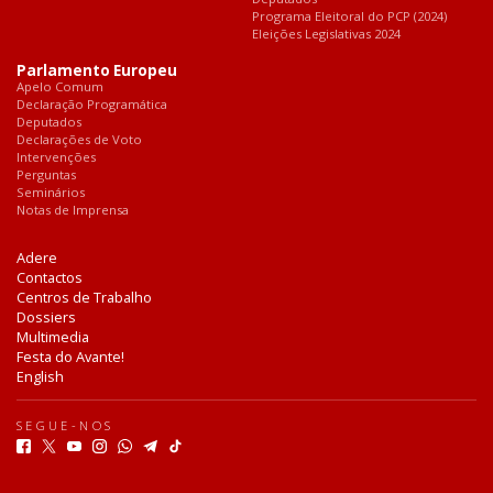
Programa Eleitoral do PCP (2024)
Eleições Legislativas 2024
Parlamento Europeu
Apelo Comum
Declaração Programática
Deputados
Declarações de Voto
Intervenções
Perguntas
Seminários
Notas de Imprensa
Adere
Contactos
Centros de Trabalho
Dossiers
Multimedia
Festa do Avante!
English
SEGUE-NOS
F
T
Y
I
W
T
T
a
w
o
n
h
e
i
c
i
u
s
a
l
k