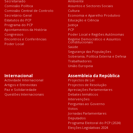
Secretariado
Ambiente
Comissão Política
Assuntos e Sectores Sociais
Comissão Central de Controlo
Cultura
Secretário-Geral
Economia e Aparelho Produtivo
Estatutos do PCP
Educação e Ciência
Programa do PCP
Justiça
Apontamentos da História
PCP
Congressos
Poder Local e Regiões Autónomas
Encontros e Conferências
Regime Democrático e Assuntos
Constitucionais
Poder Local
Saúde
Segurança das Populações
Soberania, Política Externa e Defesa
Trabalhadores
União Europeia
Internacional
Assembleia da República
Actividade Internacional
Projectos de Lei
Artigos e Entrevistas
Projectos de Resolução
Paz e Solidariedade
Apreciações Parlamentares
Questões Internacionais
Debates temáticos
Intervenções
Perguntas ao Governo
Votos
Jornadas Parlamentares
Deputados
Programa Eleitoral do PCP (2024)
Eleições Legislativas 2024