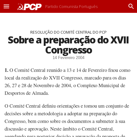
Partido Comunista Português
M
P
e
r
n
o
u
c
RESOLUÇÃO DO COMITÉ CENTRAL DO PCP
u
Sobre a preparação do XVII
r
a
Congresso
r
14 Fevereiro 2004
1.
O Comité Central reunido a 13 e 14 de Fevereiro fixou como
local da realização do XVII Congresso, marcado para os dias
26, 27 e 28 de Novembro de 2004, o Complexo Municipal de
Desportos de Almada.
O Comité Central definiu orientações e tomou um conjunto de
decisões sobre a metodologia a adoptar na preparação do
Congresso, bem como sobre os documentos a submeter à sua
discussão e aprovação. Neste âmbito o Comité Central,
agendando para posterior decisão a aprovação da proposta de