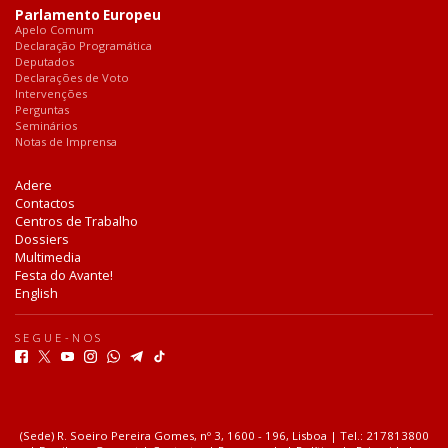
Parlamento Europeu
Apelo Comum
Declaração Programática
Deputados
Declarações de Voto
Intervenções
Perguntas
Seminários
Notas de Imprensa
Adere
Contactos
Centros de Trabalho
Dossiers
Multimedia
Festa do Avante!
English
SEGUE-NOS
F
T
Y
I
W
T
T
a
w
o
n
h
e
i
c
i
u
s
a
l
k
e
t
t
t
t
e
T
b
t
u
a
s
g
o
(Sede) R. Soeiro Pereira Gomes, nº 3, 1600 - 196, Lisboa | Tel.: 217813800
o
e
b
g
a
r
k