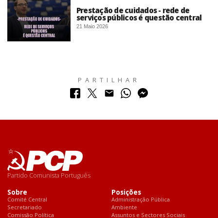
Prestação de cuidados - rede de
serviços públicos é questão central
21 Maio 2026
PARTILHAR
Sessão Plenária do Parlamento Europeu - Maio 2026
Partido Comunista Português
Sobre
Posições
Comité Central
Administração Pública
Secretariado
Ambiente
Comissão Política
Assuntos e Sectores Sociais