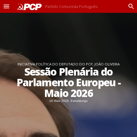
Partido Comunista Português
M
P
e
r
n
o
u
c
u
r
a
r
INICIATIVA POLÍTICA DO DEPUTADO DO PCP, JOÃO OLIVEIRA
Sessão Plenária do
Parlamento Europeu -
Maio 2026
18 Maio 2026, Estrasburgo