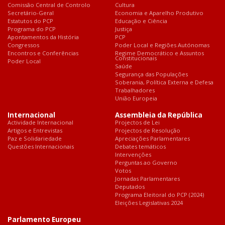
Comissão Central de Controlo
Cultura
Secretário-Geral
Economia e Aparelho Produtivo
Estatutos do PCP
Educação e Ciência
Programa do PCP
Justiça
Apontamentos da História
PCP
Congressos
Poder Local e Regiões Autónomas
Encontros e Conferências
Regime Democrático e Assuntos
Constitucionais
Poder Local
Saúde
Segurança das Populações
Soberania, Política Externa e Defesa
Trabalhadores
União Europeia
Internacional
Assembleia da República
Actividade Internacional
Projectos de Lei
Artigos e Entrevistas
Projectos de Resolução
Paz e Solidariedade
Apreciações Parlamentares
Questões Internacionais
Debates temáticos
Intervenções
Perguntas ao Governo
Votos
Jornadas Parlamentares
Deputados
Programa Eleitoral do PCP (2024)
Eleições Legislativas 2024
Parlamento Europeu