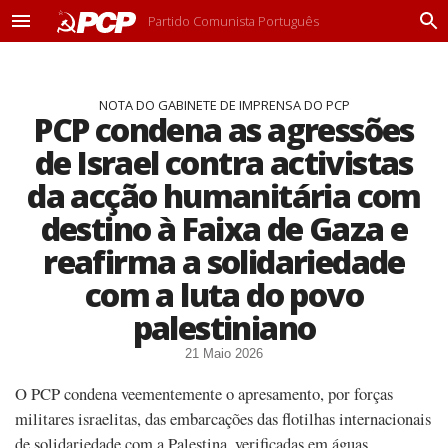
Partido Comunista Português
M
P
e
r
n
o
u
c
NOTA DO GABINETE DE IMPRENSA DO PCP
u
PCP condena as agressões
r
a
de Israel contra activistas
r
da acção humanitária com
destino à Faixa de Gaza e
reafirma a solidariedade
com a luta do povo
palestiniano
21 Maio 2026
O PCP condena veementemente o apresamento, por forças
militares israelitas, das embarcações das flotilhas internacionais
de solidariedade com a Palestina, verificadas em águas