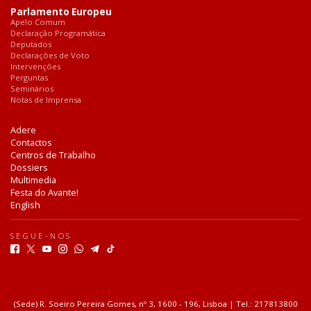
Parlamento Europeu
Apelo Comum
Declaração Programática
Deputados
Declarações de Voto
Intervenções
Perguntas
Seminários
Notas de Imprensa
Adere
Contactos
Centros de Trabalho
Dossiers
Multimedia
Festa do Avante!
English
SEGUE-NOS
F
T
Y
I
W
T
T
a
w
o
n
h
e
i
c
i
u
s
a
l
k
e
t
t
t
t
e
T
b
t
u
a
s
g
o
(Sede) R. Soeiro Pereira Gomes, nº 3, 1600 - 196, Lisboa | Tel.: 217813800
o
e
b
g
a
r
k