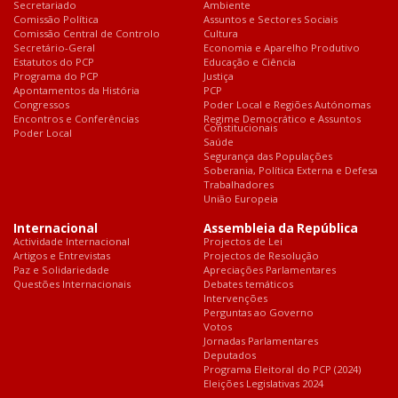
Secretariado
Ambiente
Comissão Política
Assuntos e Sectores Sociais
Comissão Central de Controlo
Cultura
Secretário-Geral
Economia e Aparelho Produtivo
Estatutos do PCP
Educação e Ciência
Programa do PCP
Justiça
Apontamentos da História
PCP
Congressos
Poder Local e Regiões Autónomas
Encontros e Conferências
Regime Democrático e Assuntos
Constitucionais
Poder Local
Saúde
Segurança das Populações
Soberania, Política Externa e Defesa
Trabalhadores
União Europeia
Internacional
Assembleia da República
Actividade Internacional
Projectos de Lei
Artigos e Entrevistas
Projectos de Resolução
Paz e Solidariedade
Apreciações Parlamentares
Questões Internacionais
Debates temáticos
Intervenções
Perguntas ao Governo
Votos
Jornadas Parlamentares
Deputados
Programa Eleitoral do PCP (2024)
Eleições Legislativas 2024