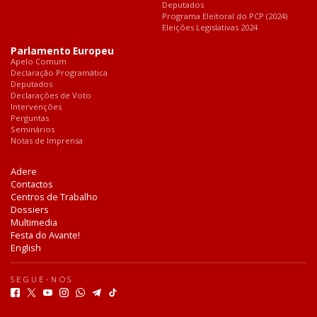
Deputados
Programa Eleitoral do PCP (2024)
Eleições Legislativas 2024
Parlamento Europeu
Apelo Comum
Declaração Programática
Deputados
Declarações de Voto
Intervenções
Perguntas
Seminários
Notas de Imprensa
Adere
Contactos
Centros de Trabalho
Dossiers
Multimedia
Festa do Avante!
English
SEGUE-NOS
F
T
Y
I
W
T
T
a
w
o
n
h
e
i