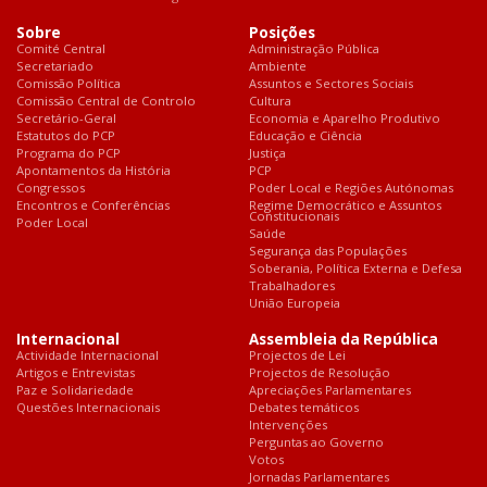
Sobre
Posições
Comité Central
Administração Pública
Secretariado
Ambiente
Comissão Política
Assuntos e Sectores Sociais
Comissão Central de Controlo
Cultura
Secretário-Geral
Economia e Aparelho Produtivo
Estatutos do PCP
Educação e Ciência
Programa do PCP
Justiça
Apontamentos da História
PCP
Congressos
Poder Local e Regiões Autónomas
Encontros e Conferências
Regime Democrático e Assuntos
Constitucionais
Poder Local
Saúde
Segurança das Populações
Soberania, Política Externa e Defesa
Trabalhadores
União Europeia
Internacional
Assembleia da República
Actividade Internacional
Projectos de Lei
Artigos e Entrevistas
Projectos de Resolução
Paz e Solidariedade
Apreciações Parlamentares
Questões Internacionais
Debates temáticos
Intervenções
Perguntas ao Governo
Votos
Jornadas Parlamentares