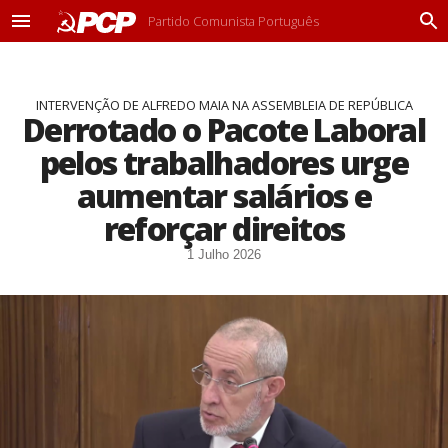
Partido Comunista Português
M
P
e
r
n
o
u
c
INTERVENÇÃO DE ALFREDO MAIA NA ASSEMBLEIA DE REPÚBLICA
u
Derrotado o Pacote Laboral
r
a
pelos trabalhadores urge
r
aumentar salários e
reforçar direitos
1 Julho 2026