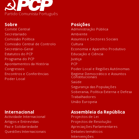
Partido Comunista Português
Sobre
Posições
Comité Central
Administração Pública
Secretariado
Ambiente
Comissão Política
Assuntos e Sectores Sociais
Comissão Central de Controlo
Cultura
Secretário-Geral
Economia e Aparelho Produtivo
Estatutos do PCP
Educação e Ciência
Programa do PCP
Justiça
Apontamentos da História
PCP
Congressos
Poder Local e Regiões Autónomas
Encontros e Conferências
Regime Democrático e Assuntos
Constitucionais
Poder Local
Saúde
Segurança das Populações
Soberania, Política Externa e Defesa
Trabalhadores
União Europeia
Internacional
Assembleia da República
Actividade Internacional
Projectos de Lei
Artigos e Entrevistas
Projectos de Resolução
Paz e Solidariedade
Apreciações Parlamentares
Questões Internacionais
Debates temáticos
Intervenções