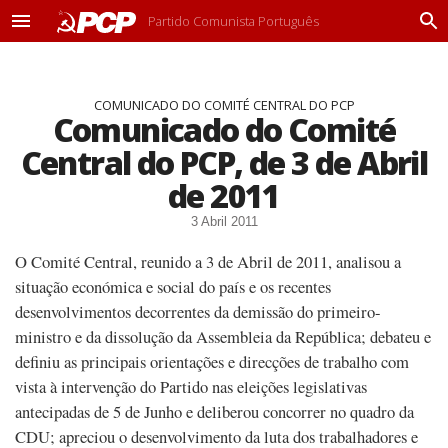
Partido Comunista Português
M
P
e
r
n
o
u
c
COMUNICADO DO COMITÉ CENTRAL DO PCP
u
Comunicado do Comité
r
a
Central do PCP, de 3 de Abril
r
de 2011
3 Abril 2011
O Comité Central, reunido a 3 de Abril de 2011, analisou a
situação económica e social do país e os recentes
desenvolvimentos decorrentes da demissão do primeiro-
ministro e da dissolução da Assembleia da República; debateu e
definiu as principais orientações e direcções de trabalho com
vista à intervenção do Partido nas eleições legislativas
antecipadas de 5 de Junho e deliberou concorrer no quadro da
CDU; apreciou o desenvolvimento da luta dos trabalhadores e