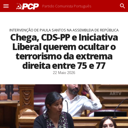
Partido Comunista Português
M
P
e
r
n
o
u
c
INTERVENÇÃO DE PAULA SANTOS NA ASSEMBLEIA DE REPÚBLICA
u
Chega, CDS-PP e Iniciativa
r
a
Liberal querem ocultar o
r
terrorismo da extrema
direita entre 75 e 77
22 Maio 2026