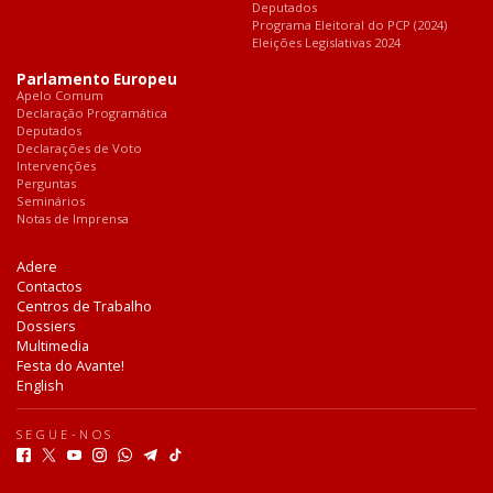
Deputados
Programa Eleitoral do PCP (2024)
Eleições Legislativas 2024
Parlamento Europeu
Apelo Comum
Declaração Programática
Deputados
Declarações de Voto
Intervenções
Perguntas
Seminários
Notas de Imprensa
Adere
Contactos
Centros de Trabalho
Dossiers
Multimedia
Festa do Avante!
English
SEGUE-NOS
F
T
Y
I
W
T
T
a
w
o
n
h
e
i