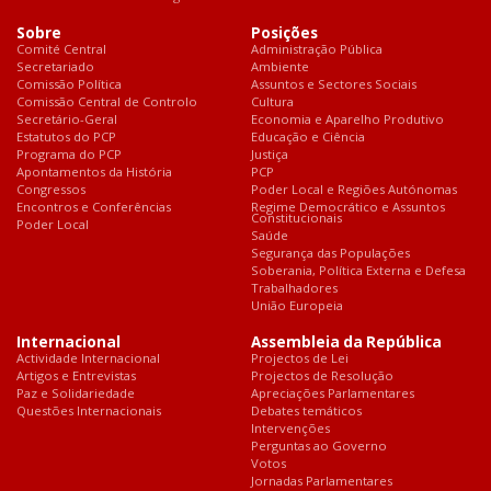
Sobre
Posições
Comité Central
Administração Pública
Secretariado
Ambiente
Comissão Política
Assuntos e Sectores Sociais
Comissão Central de Controlo
Cultura
Secretário-Geral
Economia e Aparelho Produtivo
Estatutos do PCP
Educação e Ciência
Programa do PCP
Justiça
Apontamentos da História
PCP
Congressos
Poder Local e Regiões Autónomas
Encontros e Conferências
Regime Democrático e Assuntos
Constitucionais
Poder Local
Saúde
Segurança das Populações
Soberania, Política Externa e Defesa
Trabalhadores
União Europeia
Internacional
Assembleia da República
Actividade Internacional
Projectos de Lei
Artigos e Entrevistas
Projectos de Resolução
Paz e Solidariedade
Apreciações Parlamentares
Questões Internacionais
Debates temáticos
Intervenções
Perguntas ao Governo
Votos
Jornadas Parlamentares