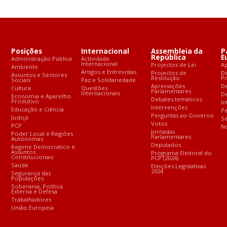
Posições
Internacional
Assembleia da
P
República
E
Administração Pública
Actividade
Internacional
Projectos de Lei
A
Ambiente
Artigos e Entrevistas
Projectos de
D
Assuntos e Sectores
Resolução
P
Sociais
Paz e Solidariedade
Apreciações
D
Cultura
Questões
Parlamentares
Internacionais
De
Economia e Aparelho
Debates temáticos
Produtivo
In
Intervenções
Educação e Ciência
Pe
Perguntas ao Governo
Justiça
S
Votos
PCP
No
Jornadas
Poder Local e Regiões
Parlamentares
Autónomas
Deputados
Regime Democrático e
Assuntos
Programa Eleitoral do
Constitucionais
PCP (2024)
Saúde
Eleições Legislativas
2024
Segurança das
Populações
Soberania, Política
Externa e Defesa
Trabalhadores
União Europeia