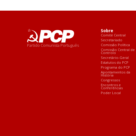
Sobre
Comité Central
Secretariado
Partido Comunista Português
Comissão Política
Comissão Central de
Controlo
Secretário-Geral
Estatutos do PCP
Programa do PCP
Apontamentos da
História
Congressos
Encontros e
Conferências
Poder Local