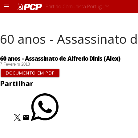
Partido Comunista Português
M
e
n
u
60 anos - Assassinato d
60 anos - Assassinato de Alfredo Dinis (Alex)
7 Fevereiro 2013
DOCUMENTO EM PDF
Partilhar